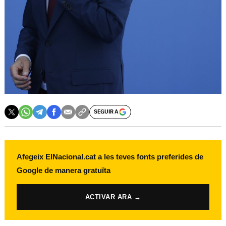
SEGUIR A
Afegeix ElNacional.cat a les teves fonts preferides de
Google de manera gratuïta
ACTIVAR ARA →