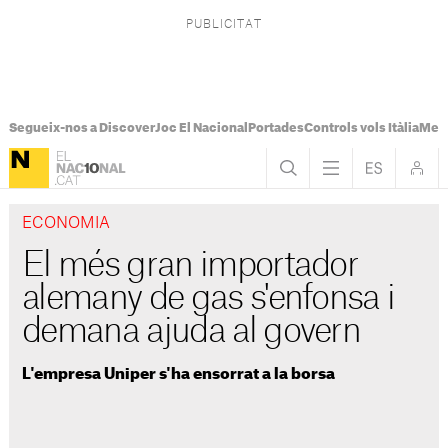
Segueix-nos a Discover
Joc El Nacional
Portades
Controls vols Itàlia
Mes
ECONOMIA
El més gran importador
alemany de gas s'enfonsa i
demana ajuda al govern
L'empresa Uniper s'ha ensorrat a la borsa