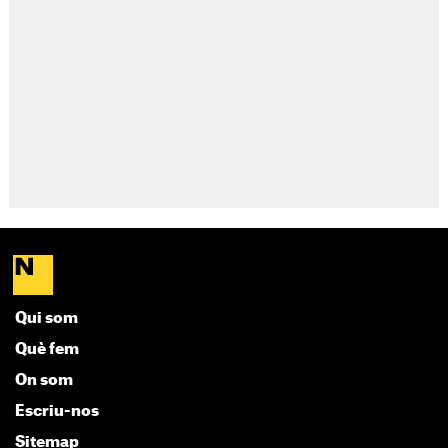
Qui som
Què fem
On som
Escriu-nos
Sitemap