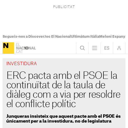
Segueix-nos a Discover
Joc El Nacional
Ultimàtum Itàlia
Meloni Espanya
INVESTIDURA
ERC pacta amb el PSOE la
continuïtat de la taula de
diàleg com a via per resoldre
el conflicte polític
Junqueras insisteix que aquest pacte amb el PSOE és
únicament per a la investidura, no de legislatura