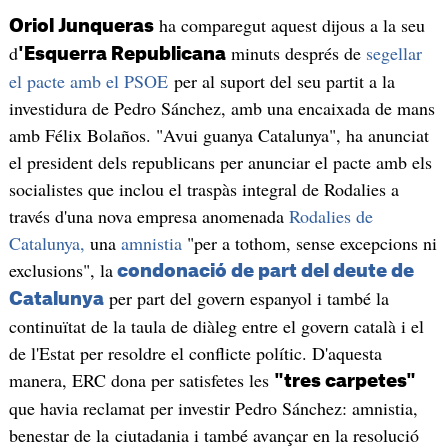
ha comparegut aquest dijous a la seu
Oriol Junqueras
d
minuts després de
segellar
'Esquerra Republicana
el pacte amb el PSOE
per al suport del seu partit a la
investidura de Pedro Sánchez, amb una encaixada de mans
amb Félix Bolaños. "Avui guanya Catalunya", ha anunciat
el president dels republicans per anunciar el pacte amb els
socialistes que inclou el traspàs integral de Rodalies a
través d'una nova empresa anomenada
Rodalies de
Catalunya,
una
amnistia
"per a tothom, sense excepcions ni
exclusions", la
condonació de part del deute de
per part del govern espanyol i també la
Catalunya
continuïtat de la taula de diàleg entre el govern català i el
de l'Estat per resoldre el conflicte polític. D'aquesta
manera, ERC dona per satisfetes les
"tres carpetes"
que havia reclamat per investir Pedro Sánchez: amnistia,
benestar de la ciutadania i també avançar en la resolució