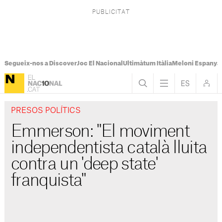
Segueix-nos a Discover
Joc El Nacional
Ultimàtum Itàlia
Meloni Espanya
PRESOS POLÍTICS
Emmerson: "El moviment
independentista català lluita
contra un 'deep state'
franquista"