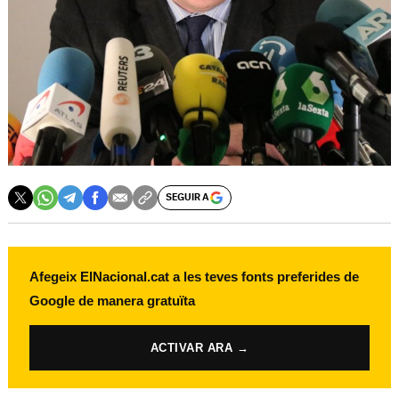
SEGUIR A
Afegeix ElNacional.cat a les teves fonts preferides de
Google de manera gratuïta
ACTIVAR ARA →