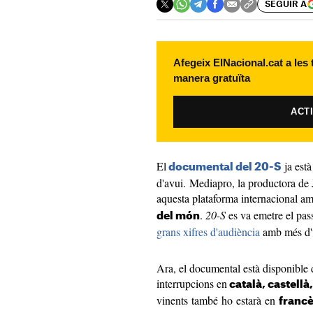
SEGUIR A
Afegeix ElNacional.cat a les
manera gratuïta
ACT
El
ja està
documental del 20-S
d'avui. Mediapro, la productora de 
aquesta plataforma internacional amb
.
20-S
es va emetre el pas
del món
grans xifres d'audiència
amb més d'u
Ara, el documental està disponible d
interrupcions en
català, castellà
vinents també ho estarà en
francè