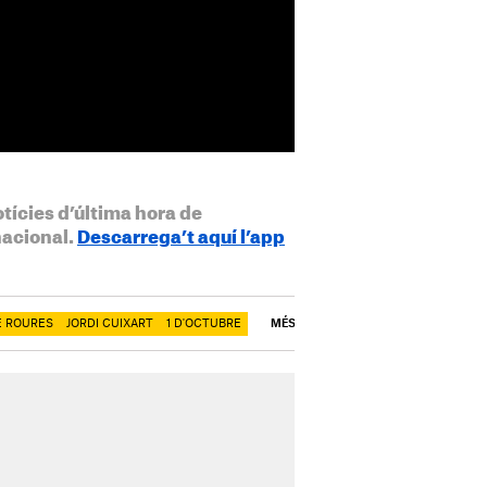
otícies d’última hora de
nacional.
Descarrega’t aquí l’app
E ROURES
JORDI CUIXART
1 D'OCTUBRE
MÉS