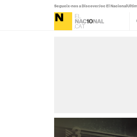
Segueix-nos a Discover
Joc El Nacional
Ultim