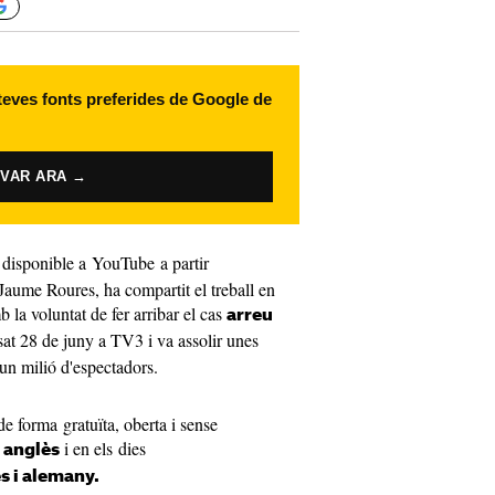
 teves fonts preferides de Google de
IVAR ARA →
 disponible a YouTube a partir
Jaume Roures, ha compartit el treball en
 la voluntat de fer arribar el cas
arreu
sat 28 de juny a TV3 i va assolir unes
n milió d'espectadors.
e forma gratuïta, oberta i sense
i en els dies
, anglès
s i alemany.