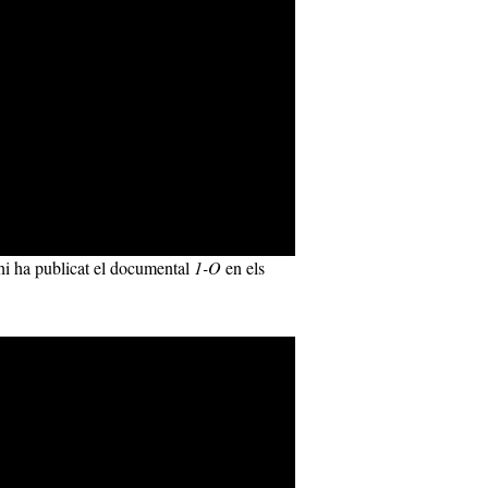
hi ha publicat el documental
1-O
en els