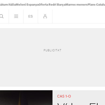
àtum Itàlia
Meloni Espanya
Oferta Rodri Barça
Marroc menors
Plans Catal
CAS 1-O