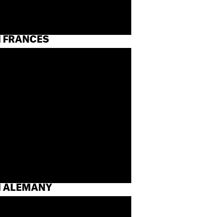
N FRANCÈS
N ALEMANY