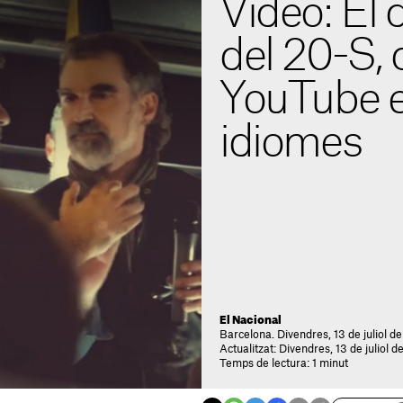
Vídeo: El
del 20-S, 
YouTube e
idiomes
El Nacional
Barcelona. Divendres, 13 de juliol de
Actualitzat: Divendres, 13 de juliol d
Temps de lectura: 1 minut