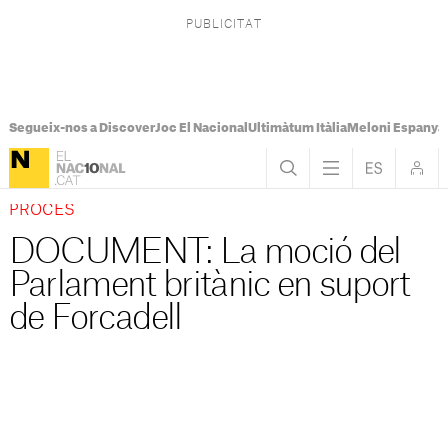
Segueix-nos a Discover
Joc El Nacional
Ultimàtum Itàlia
Meloni Espanya
PROCÉS
DOCUMENT: La moció del
Parlament britànic en suport
de Forcadell