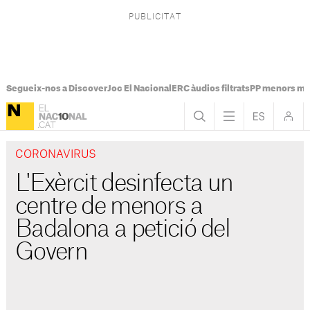
Segueix-nos a Discover
Joc El Nacional
ERC àudios filtrats
PP menors mi
CORONAVIRUS
L'Exèrcit desinfecta un
centre de menors a
Badalona a petició del
Govern