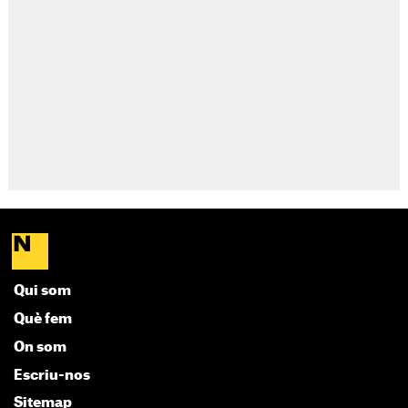
Qui som
Què fem
On som
Escriu-nos
Sitemap