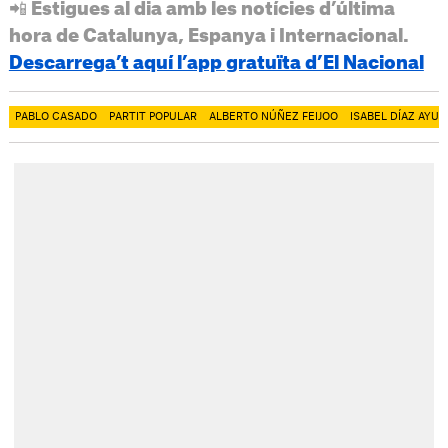
📲 Estigues al dia amb les notícies d’última
hora de Catalunya, Espanya i Internacional.
Descarrega’t aquí l’app gratuïta d’El Nacional
PABLO CASADO
PARTIT POPULAR
ALBERTO NÚÑEZ FEIJOO
ISABEL DÍAZ AYUS