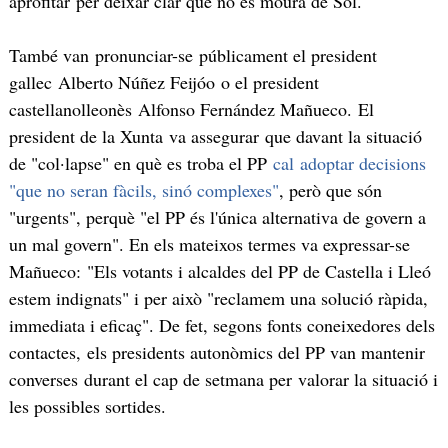
aprofitar per deixar clar que no es mourà de Sol.
També van pronunciar-se públicament el president
gallec Alberto Núñez Feijóo o el president
castellanolleonès Alfonso Fernández Mañueco. El
president de la Xunta va assegurar que davant la situació
de "col·lapse" en què es troba el PP
cal adoptar decisions
"que no seran fàcils, sinó complexes"
, però que són
"urgents", perquè "el PP és l'única alternativa de govern a
un mal govern". En els mateixos termes va expressar-se
Mañueco: "Els votants i alcaldes del PP de Castella i Lleó
estem indignats" i per això "reclamem una solució ràpida,
immediata i eficaç". De fet, segons fonts coneixedores dels
contactes, els presidents autonòmics del PP van mantenir
converses durant el cap de setmana per valorar la situació i
les possibles sortides.