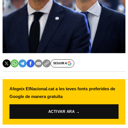
SEGUIR A
Afegeix ElNacional.cat a les teves fonts preferides de
Google de manera gratuïta
ACTIVAR ARA →