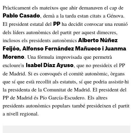
Pràcticament els mateixos que ahir demanaven el cap de
, demà a la tarda estan citats a Génova.
Pablo Casado
El president estatal del
ha decidit convocar una reunió
PP
dels líders autonòmics del partit per aquest dimecres,
inclosos els presidents autonòmics
Alberto Núñez
Feijóo, Alfonso Fernández Mañueco i Juanma
. Una fórmula improvisada que permetrà
Moreno
excloure'n
, que no presideix el PP
Isabel Díaz Ayuso
de Madrid. Si es convoqués el comitè autonòmic, òrgans
que sí que està recollit als estatuts, sí que podria assistir-hi
la presidenta de la Comunitat de Madrid. El president del
PP de Madrid és Pío García-Escudero. Els altres
presidents autonòmics populars també presideixen el partit
a nivell regional.