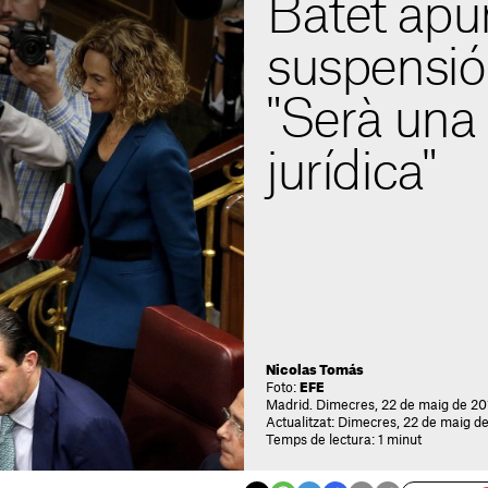
Batet apun
suspensió 
"Serà una 
jurídica"
Nicolas Tomás
Foto:
EFE
Madrid. Dimecres, 22 de maig de 20
Actualitzat: Dimecres, 22 de maig de
Temps de lectura: 1 minut