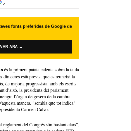
 teves fonts preferides de Google de
IVAR ARA →
és la primera patata calenta sobre la taula
os
x dimecres està previst que es reuneixi la
, de majoria progressista, amb els escrits
nt d’això, la presidenta del parlament
 prengui l’òrgan de govern de la cambra
 D'aquesta manera, "sembla que tot indica"
icepresidenta Carmen Calvo.
el reglament del Congrés són bastant clars”,
catalana en una entrevista a la cadena SER.