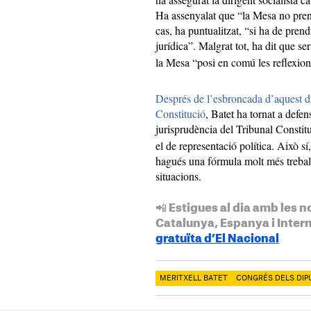
Ha assenyalat que “la Mesa no prend
cas, ha puntualitzat, “si ha de prend
jurídica”. Malgrat tot, ha dit que se
la Mesa “posi en comú les reflexion
Després de l’esbroncada d’aquest di
Constitució
, Batet ha tornat a defen
jurisprudència del Tribunal Constit
el de representació política. Això sí
hagués una fórmula molt més treballa
situacions.
📲 Estigues al dia amb les n
Catalunya, Espanya i Inter
gratuïta d’El Nacional
MERITXELL BATET
CONGRÉS DELS DIP