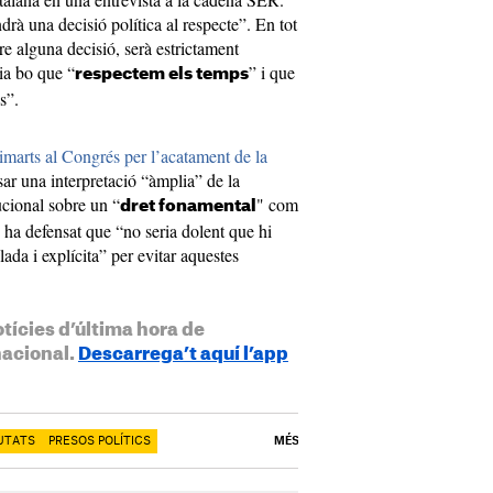
rà una decisió política al respecte”. En tot
re alguna decisió, serà estrictament
ria bo que “
” i que
respectem els temps
s”.
marts al Congrés per l’acatament de la
sar una interpretació “àmplia” de la
ucional sobre un “
" com
dret fonamental
, ha defensat que “no seria dolent que hi
da i explícita” per evitar aquestes
otícies d’última hora de
nacional.
Descarrega’t aquí l’app
UTATS
PRESOS POLÍTICS
MÉS