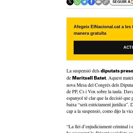
SEGUIR A
Afegeix ElNacional.cat a les
manera gratuïta
ACT
La suspensió dels
diputats pres
de
. Aquest matei
Meritxell Batet
nova Mesa del Congrés dels Diputats
de PP, Cs i Vox sobre la taula. Dava
espanyol té clar que la decisió que
baixa “serà estrictament jurídica”.
cap a la suspensió, como dijo la v
“La llei d’enjudiciament criminal i 
ha assegurat la dirigent socialista 