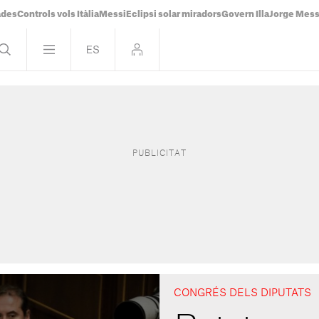
ades
Controls vols Itàlia
Messi
Eclipsi solar miradors
Govern Illa
Jorge Mess
CONGRÉS DELS DIPUTATS