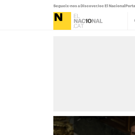
Segueix-nos a Discover
Joc El Nacional
Port