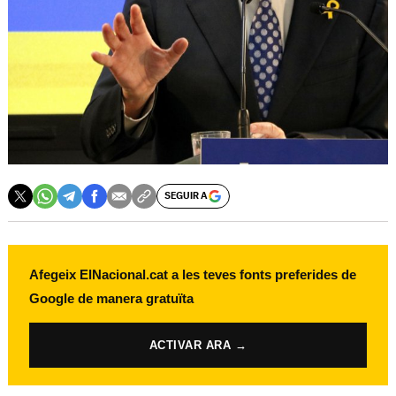
SEGUIR A
Afegeix ElNacional.cat a les teves fonts preferides de
Google de manera gratuïta
ACTIVAR ARA →