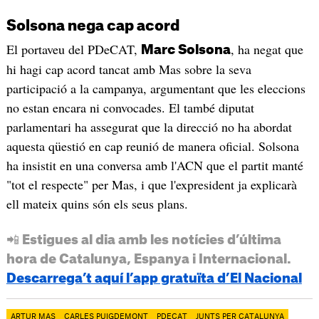
Solsona nega cap acord
El portaveu del PDeCAT,
, ha negat que
Marc Solsona
hi hagi cap acord tancat amb Mas sobre la seva
participació a la campanya, argumentant que les eleccions
no estan encara ni convocades. El també diputat
parlamentari ha assegurat que la direcció no ha abordat
aquesta qüestió en cap reunió de manera oficial. Solsona
ha insistit en una conversa amb l'ACN que el partit manté
"tot el respecte" per Mas, i que l'expresident ja explicarà
ell mateix quins són els seus plans.
📲 Estigues al dia amb les notícies d’última
hora de Catalunya, Espanya i Internacional.
Descarrega’t aquí l’app gratuïta d’El Nacional
ARTUR MAS
CARLES PUIGDEMONT
PDECAT
JUNTS PER CATALUNYA