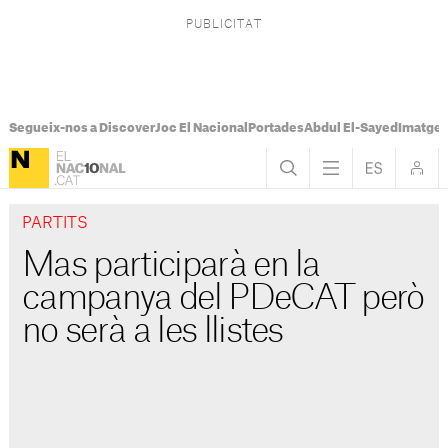
Segueix-nos a Discover
Joc El Nacional
Portades
Abdul El-Sayed
Imatges
PARTITS
Mas participarà en la
campanya del PDeCAT però
no serà a les llistes