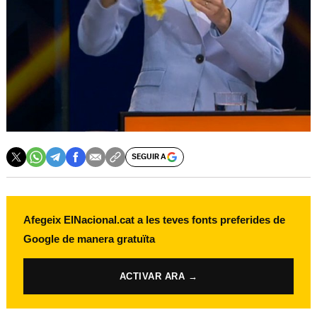
SEGUIR A
Afegeix ElNacional.cat a les teves fonts preferides de
Google de manera gratuïta
ACTIVAR ARA →