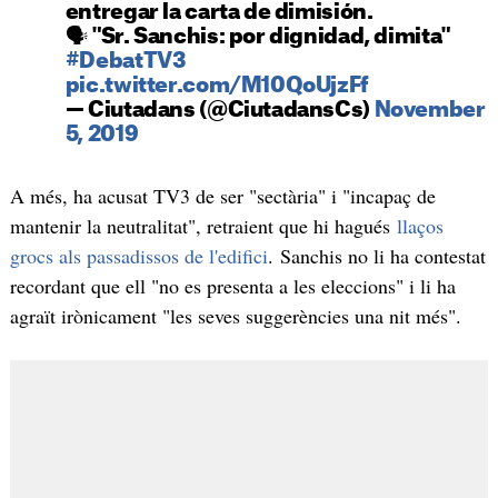
entregar la carta de dimisión.
🗣 "Sr. Sanchis: por dignidad, dimita"
#DebatTV3
pic.twitter.com/M10QoUjzFf
— Ciutadans (@CiutadansCs)
November
5, 2019
A més, ha acusat TV3 de ser "sectària" i "incapaç de
mantenir la neutralitat", retraient que hi hagués
llaços
grocs als passadissos de l'edifici
. Sanchis no li ha contestat
recordant que ell "no es presenta a les eleccions" i li ha
agraït irònicament "les seves suggerències una nit més".