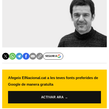
SEGUIR A
Afegeix ElNacional.cat a les teves fonts preferides de
Google de manera gratuïta
ACTIVAR ARA →