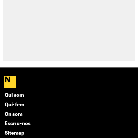
Qui som
Què fem
On som
Escriu-nos
Sitemap