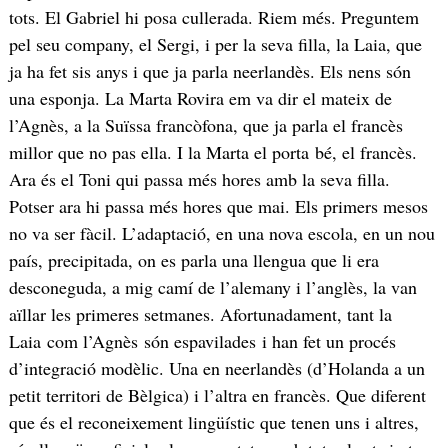
tots. El Gabriel hi posa cullerada. Riem més. Preguntem
pel seu company, el Sergi, i per la seva filla, la Laia, que
ja ha fet sis anys i que ja parla neerlandès. Els nens són
una esponja. La Marta Rovira em va dir el mateix de
l’Agnès, a la Suïssa francòfona, que ja parla el francès
millor que no pas ella. I la Marta el porta bé, el francès.
Ara és el Toni qui passa més hores amb la seva filla.
Potser ara hi passa més hores que mai. Els primers mesos
no va ser fàcil. L’adaptació, en una nova escola, en un nou
país, precipitada, on es parla una llengua que li era
desconeguda, a mig camí de l’alemany i l’anglès, la van
aïllar les primeres setmanes. Afortunadament, tant la
Laia com l’Agnès són espavilades i han fet un procés
d’integració modèlic. Una en neerlandès (d’Holanda a un
petit territori de Bèlgica) i l’altra en francès. Que diferent
que és el reconeixement lingüístic que tenen uns i altres,