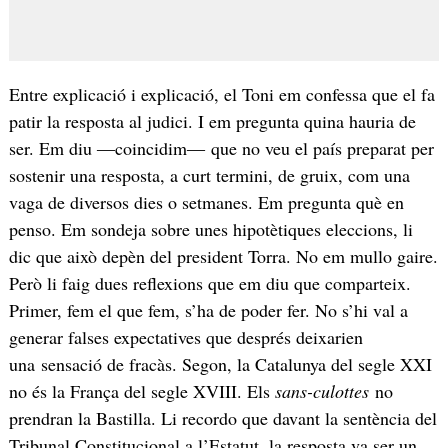
Entre explicació i explicació, el Toni em confessa que el fa
patir la resposta al judici. I em pregunta quina hauria de
ser. Em diu ―coincidim― que no veu el país preparat per
sostenir una resposta, a curt termini, de gruix, com una
vaga de diversos dies o setmanes. Em pregunta què en
penso. Em sondeja sobre unes hipotètiques eleccions, li
dic que això depèn del president Torra. No em mullo gaire.
Però li faig dues reflexions que em diu que comparteix.
Primer, fem el que fem, s’ha de poder fer. No s’hi val a
generar falses expectatives que després deixarien
una sensació de fracàs. Segon, la Catalunya del segle XXI
no és la França del segle XVIII. Els
sans-culottes
no
prendran la Bastilla. Li recordo que davant la sentència del
Tribunal Constitucional a l’Estatut, la resposta va ser un