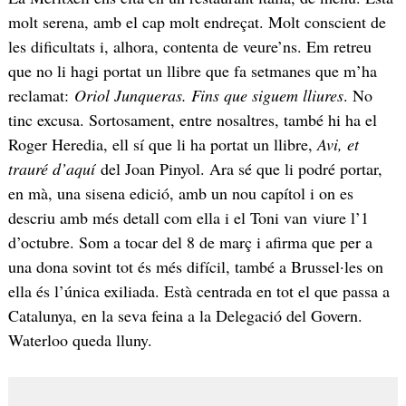
molt serena, amb el cap molt endreçat. Molt conscient de
les dificultats i, alhora, contenta de veure’ns. Em retreu
que no li hagi portat un llibre que fa setmanes que m’ha
reclamat:
Oriol Junqueras. Fins que siguem lliures
. No
tinc excusa. Sortosament, entre nosaltres, també hi ha el
Roger Heredia, ell sí que li ha portat un llibre,
Avi, et
trauré d’aquí
del Joan Pinyol. Ara sé que li podré portar,
en mà, una sisena edició, amb un nou capítol i on es
descriu amb més detall com ella i el Toni van viure l’1
d’octubre. Som a tocar del 8 de març i afirma que per a
una dona sovint tot és més difícil, també a Brussel·les on
ella és l’única exiliada. Està centrada en tot el que passa a
Catalunya, en la seva feina a la Delegació del Govern.
Waterloo queda lluny.