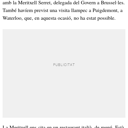
amb la Meritxell Serret, delegada del Govern a Brussel·les.
També havíem previst una visita llampec a Puigdemont, a
Waterloo, que, en aquesta ocasió, no ha estat possible.
La Meritxell ens cita en un restaurant italià, de menú. Està