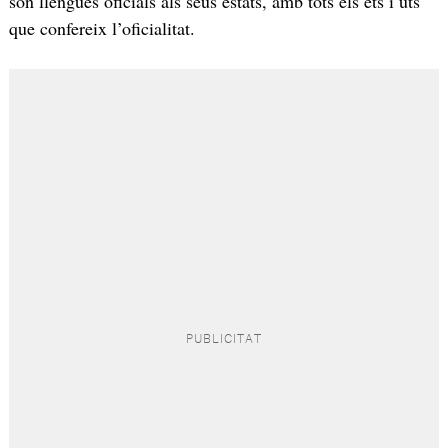
són llengües oficials als seus estats, amb tots els ets i uts
que confereix l’oficialitat.