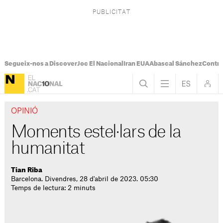
Segueix-nos a Discover
Joc El Nacional
Iran EUA
Abascal Sánchez
Control
OPINIÓ
Moments estel·lars de la
humanitat
Tian Riba
Barcelona. Divendres, 28 d'abril de 2023. 05:30
Temps de lectura: 2 minuts