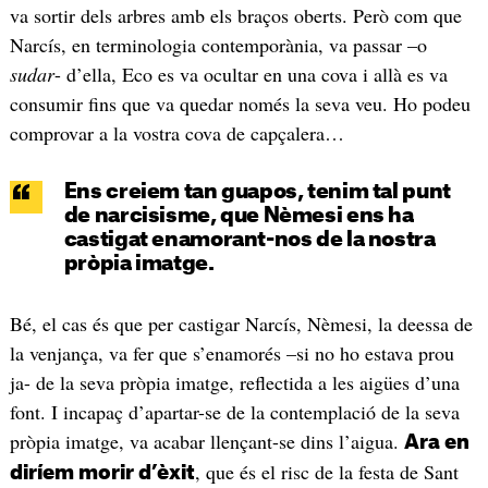
va sortir dels arbres amb els braços oberts. Però com que
Narcís, en terminologia contemporània, va passar –o
sudar
- d’ella, Eco es va ocultar en una cova i allà es va
consumir fins que va quedar només la seva veu. Ho podeu
comprovar a la vostra cova de capçalera…
Ens creiem tan guapos, tenim tal punt
de narcisisme, que Nèmesi ens ha
castigat enamorant-nos de la nostra
pròpia imatge.
Bé, el cas és que per castigar Narcís, Nèmesi, la deessa de
la venjança, va fer que s’enamorés –si no ho estava prou
ja- de la seva pròpia imatge, reflectida a les aigües d’una
font. I incapaç d’apartar-se de la contemplació de la seva
pròpia imatge, va acabar llençant-se dins l’aigua.
Ara en
, que és el risc de la festa de Sant
diríem morir d’èxit