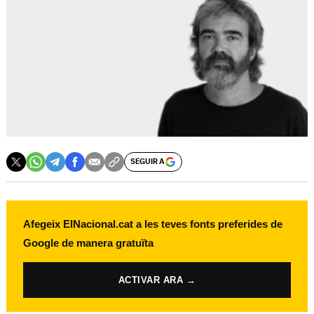
SEGUIR A
Afegeix ElNacional.cat a les teves fonts preferides de
Google de manera gratuïta
ACTIVAR ARA →