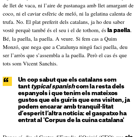
de llet de vaca, ni l’aire de pastanaga amb llet amargant de
coco, ni el caviar esfèric de meló, ni la gelatina calenta de
trufa. No. El plat preferit dels catalans, ja ho deu saber
vostè perquè també és el seu i el de tothom, és
.
la paella
Bé, la paella, la paella. A veure. Si fem cas a Quim
Monzó, que nega que a Catalunya ningú faci paella, deu
ser l’arròs que s’assembla a la paella. Però el cas és que
tots som Vicent Sanchis.
Un cop sabut que els catalans som
tant
typical spanish
com la resta dels
espanyols i que tenim els mateixos
gustos que els guiris que ens visiten, ja
podem encarar amb tranquil·litat
d’esperit l’altra notícia: el gaspatxo ha
entrat al 'Corpus de la cuina catalana'
Doncs sí, diu el Centre d’Estudis d’Opinió (CEO) que