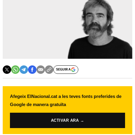
SEGUIR A
Afegeix ElNacional.cat a les teves fonts preferides de
Google de manera gratuïta
ACTIVAR ARA →