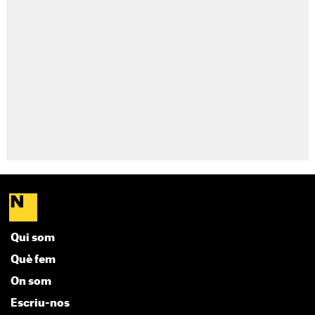
Qui som
Què fem
On som
Escriu-nos