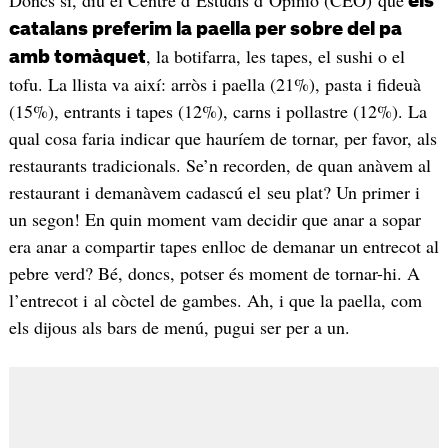
els
catalans preferim la paella per sobre del pa
, la botifarra, les tapes, el sushi o el
amb tomàquet
tofu. La llista va així: arròs i paella (21%), pasta i fideuà
(15%), entrants i tapes (12%), carns i pollastre (12%). La
qual cosa faria indicar que hauríem de tornar, per favor, als
restaurants tradicionals. Se’n recorden, de quan anàvem al
restaurant i demanàvem cadascú el seu plat? Un primer i
un segon! En quin moment vam decidir que anar a sopar
era anar a compartir tapes enlloc de demanar un entrecot al
pebre verd? Bé, doncs, potser és moment de tornar-hi. A
l’entrecot i al còctel de gambes. Ah, i que la paella, com
els dijous als bars de menú, pugui ser per a un.