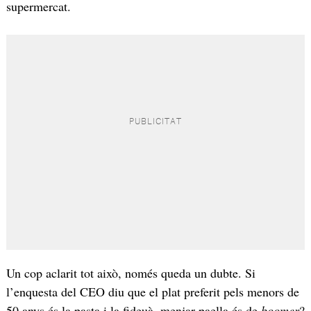
supermercat.
Un cop aclarit tot això, només queda un dubte. Si
l’enquesta del CEO diu que el plat preferit pels menors de
50 anys és la pasta i la fideuà, menjar paella és de
boomer
?