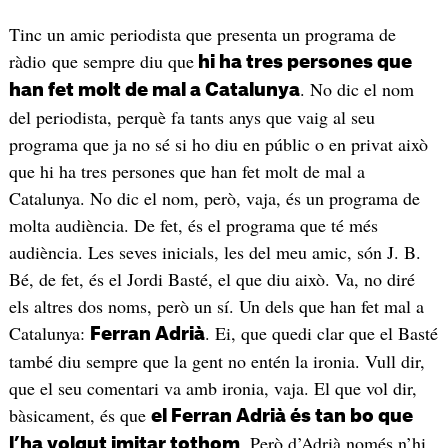
Tinc un amic periodista que presenta un programa de
ràdio que sempre diu que
hi ha tres persones que
. No dic el nom
han fet molt de mal a Catalunya
del periodista, perquè fa tants anys que vaig al seu
programa que ja no sé si ho diu en públic o en privat això
que hi ha tres persones que han fet molt de mal a
Catalunya. No dic el nom, però, vaja, és un programa de
molta audiència. De fet, és el programa que té més
audiència. Les seves inicials, les del meu amic, són J. B.
Bé, de fet, és el Jordi Basté, el que diu això. Va, no diré
els altres dos noms, però un sí. Un dels que han fet mal a
Catalunya:
. Ei, que quedi clar que el Basté
Ferran Adrià
també diu sempre que la gent no entén la ironia. Vull dir,
que el seu comentari va amb ironia, vaja. El que vol dir,
bàsicament, és que
el Ferran Adrià és tan bo que
. Però d’Adrià només n’hi
l’ha volgut imitar tothom