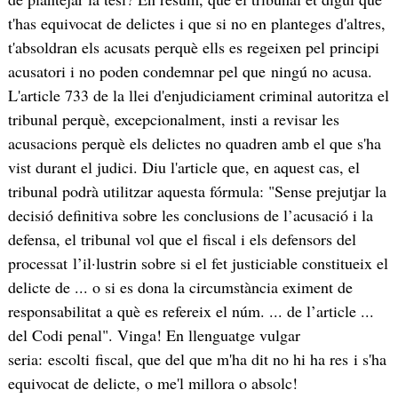
t'has equivocat de delictes i que si no en planteges d'altres,
t'absoldran els acusats perquè ells es regeixen pel principi
acusatori i no poden condemnar pel que ningú no acusa.
L'article 733 de la llei d'enjudiciament criminal autoritza el
tribunal perquè, excepcionalment, insti a revisar les
acusacions perquè els delictes no quadren amb el que s'ha
vist durant el judici. Diu l'article que, en aquest cas, el
tribunal podrà utilitzar aquesta fórmula: "Sense prejutjar la
decisió definitiva sobre les conclusions de l’acusació i la
defensa, el tribunal vol que el fiscal i els defensors del
processat l’il·lustrin sobre si el fet justiciable constitueix el
delicte de ... o si es dona la circumstància eximent de
responsabilitat a què es refereix el núm. ... de l’article ...
del Codi penal". Vinga! En llenguatge vulgar
seria: escolti fiscal, que del que m'ha dit no hi ha res i s'ha
equivocat de delicte, o me'l millora o absolc!