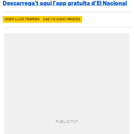
Descarrega’t aquí l’app gratuïta d’El Nacional
JOSEP LLUÍS TRAPERO
CAS 1-O JUDICI PROCÉS