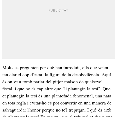
Molts es pregunten per què han introduït, ells que veien
tan clar el cop d'estat, la figura de la desobediència. Aquí
és on ve a tomb parlar del pitjor malson de qualsevol
fiscal, i que no és cap altre que "li plantegin la tesi". Que
et plantegin la tesi és una plantofada fenomenal, una nata
en tota regla i evitar-ho es pot convertir en una manera de
salvaguardar l'honor perquè no te'l trepitgin. I què és això
de plantejar la tesi? En resum, que el tribunal et digui que