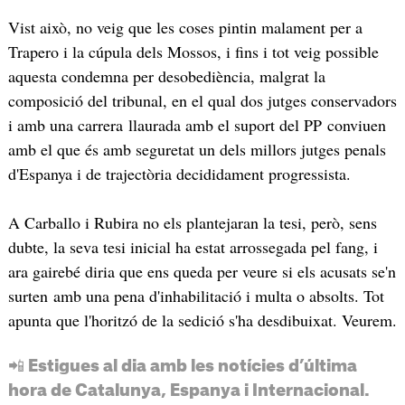
Vist això, no veig que les coses pintin malament per a
Trapero i la cúpula dels Mossos, i fins i tot veig possible
aquesta condemna per desobediència, malgrat la
composició del tribunal, en el qual dos jutges conservadors
i amb una carrera llaurada amb el suport del PP conviuen
amb el que és amb seguretat un dels millors jutges penals
d'Espanya i de trajectòria decididament progressista.
A Carballo i Rubira no els plantejaran la tesi, però, sens
dubte, la seva tesi inicial ha estat arrossegada pel fang, i
ara gairebé diria que ens queda per veure si els acusats se'n
surten amb una pena d'inhabilitació i multa o absolts. Tot
apunta que l'horitzó de la sedició s'ha desdibuixat. Veurem.
📲 Estigues al dia amb les notícies d’última
hora de Catalunya, Espanya i Internacional.