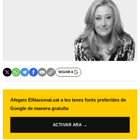
SEGUIR A
Afegeix ElNacional.cat a les teves fonts preferides de
Google de manera gratuïta
ACTIVAR ARA →