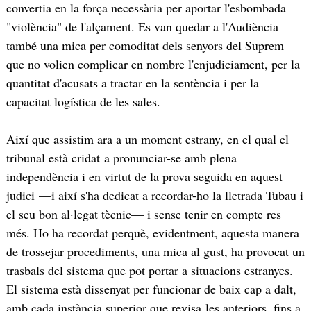
convertia en la força necessària per aportar l'esbombada
"violència" de l'alçament. Es van quedar a l'Audiència
també una mica per comoditat dels senyors del Suprem
que no volien complicar en nombre l'enjudiciament, per la
quantitat d'acusats a tractar en la sentència i per la
capacitat logística de les sales.
Així que assistim ara a un moment estrany, en el qual el
tribunal està cridat a pronunciar-se amb plena
independència i en virtut de la prova seguida en aquest
judici —i així s'ha dedicat a recordar-ho la lletrada Tubau i
el seu bon al·legat tècnic— i sense tenir en compte res
més. Ho ha recordat perquè, evidentment, aquesta manera
de trossejar procediments, una mica al gust, ha provocat un
trasbals del sistema que pot portar a situacions estranyes.
El sistema està dissenyat per funcionar de baix cap a dalt,
amb cada instància superior que revisa les anteriors, fins a