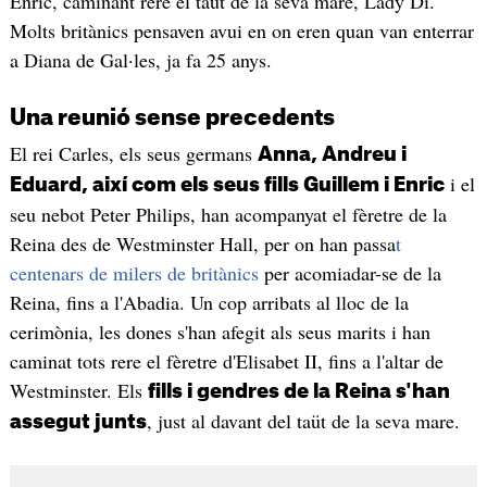
Enric, caminant rere el taüt de la seva mare, Lady Di.
Molts britànics pensaven avui en on eren quan van enterrar
a Diana de Gal·les, ja fa 25 anys.
Una reunió sense precedents
El rei Carles, els seus germans
Anna, Andreu i
i el
Eduard, així com els seus fills Guillem i Enric
seu nebot Peter Philips, han acompanyat el fèretre de la
Reina des de Westminster Hall, per on han passa
t
centenars de milers de britànics
per acomiadar-se de la
Reina, fins a l'Abadia. Un cop arribats al lloc de la
cerimònia, les dones s'han afegit als seus marits i han
caminat tots rere el fèretre d'Elisabet II, fins a l'altar de
Westminster. Els
fills i gendres de la Reina s'han
, just al davant del taüt de la seva mare.
assegut junts