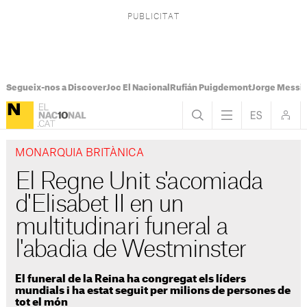
Segueix-nos a Discover
Joc El Nacional
Rufián Puigdemont
Jorge Messi
MONARQUIA BRITÀNICA
El Regne Unit s'acomiada
d'Elisabet II en un
multitudinari funeral a
l'abadia de Westminster
El funeral de la Reina ha congregat els líders
mundials i ha estat seguit per milions de persones de
tot el món