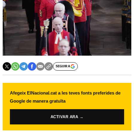
SEGUIR A
Afegeix ElNacional.cat a les teves fonts preferides de
Google de manera gratuïta
ACTIVAR ARA →