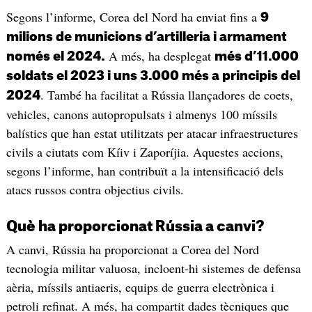
Segons l’informe, Corea del Nord ha enviat fins a
9
milions de municions d’artilleria i armament
A més, ha desplegat
només el 2024.
més d’11.000
soldats el 2023 i uns 3.000 més a principis del
. També ha facilitat a Rússia llançadores de coets,
2024
vehicles, canons autopropulsats i almenys 100 míssils
balístics que han estat utilitzats per atacar infraestructures
civils a ciutats com Kíiv i Zaporíjia. Aquestes accions,
segons l’informe, han contribuït a la intensificació dels
atacs russos contra objectius civils.
Què ha proporcionat Rússia a canvi?
A canvi, Rússia ha proporcionat a Corea del Nord
tecnologia militar valuosa, incloent-hi sistemes de defensa
aèria, míssils antiaeris, equips de guerra electrònica i
petroli refinat. A més, ha compartit dades tècniques que