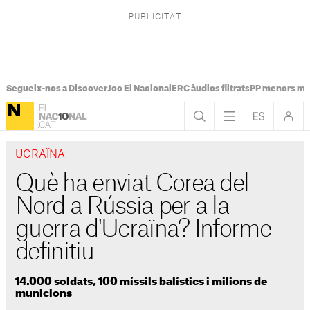
Segueix-nos a Discover
Joc El Nacional
ERC àudios filtrats
PP menors mi
UCRAÏNA
Què ha enviat Corea del
Nord a Rússia per a la
guerra d'Ucraïna? Informe
definitiu
14.000 soldats, 100 míssils balístics i milions de
municions