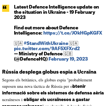
Latest Defence Intelligence update on
the situation in Ukraine - 19 February
2023
Find out more about Defence
Intelligence:
https://t.co/JOkHGpKGFX
🇺🇦
#StandWithUkraine
🇺🇦
pic.twitter.com/9AF5XFXrd2
— Ministry of Defence 🇬🇧
(@DefenceHQ)
February 19, 2023
Rússia desplega globus espia a Ucraïna
Segons els britànics, els globus espia "probablement
suposen una nova tàctica de Rússia per o
btenir
informació sobre els sistemes de defensa aèria
ucraïnesos i
obligar els ucraïnesos a gastar
" en abatre'ls. A banda d'això,