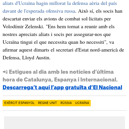
aliats d'Ucraïna hagin millorat la defensa aèria del país
davant de l'esperada ofensiva russa
. Això sí, els socis han
descartat enviar els avions de combat sol·licitats per
Volodímir Zelenski. "Ens hem tornat a reunir amb els
nostres apreciats aliats i socis per assegurar-nos que
Ucraïna tingui el que necessita quan ho necessiti", va
afirmar aquest dimarts el secretari d'Estat nord-americà de
Defensa, Lloyd Austin.
📲 Estigues al dia amb les notícies d’última
hora de Catalunya, Espanya i Internacional.
Descarrega’t aquí l’app gratuïta d’El Nacional
EXÈRCIT ESPANYOL
REGNE UNIT
RÚSSIA
UCRAÏNA