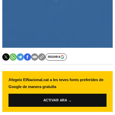
SEGUIR A
Afegeix ElNacional.cat a les teves fonts preferides de
Google de manera gratuïta
ACTIVAR ARA →