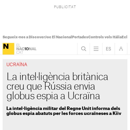
Segueix-nos a Discover
Joc El Nacional
Portades
Controls vols Itàlia
Ecli
UCRAÏNA
La intel·ligència britànica
creu que Rússia envia
globus espia a Ucraïna
La intel·ligència militar del Regne Unit informa dels
globus espia abatuts per les forces ucraïneses a Kíiv