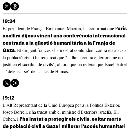
19:24
El president de França, Emmanuel Macron, ha confirmat que P
arís
acollirà dijous vinent una conferència internacional
centrada a la qüestió humanitària a la Franja de
. El dirigent francès s'ha mostrat contundent contra els atacs a
Gaza
la població civil i ha remarcat que "la lluita contra el terrorisme no
justifica el sacrifici de civils", alhora que ha reiterat que Israel té dret
a "defensar-se" dels atacs de Hamàs.
19:12
L'Alt Representant de la Unió Europea per a la Política Exterior,
Josep Borrell, s'ha trucat amb el ministre d'Exteriors israelià, Eli
Cohen, i
l'ha instat a protegir els civils, evitar morts
de població civil a Gaza i millorar l'accés humanitari