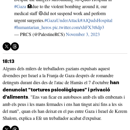
#Gaza
🏥due to the violent bombing around it, our
medical staff 🥼did not suspend work and perform
urgent surgeries.
#GazaUnderAttack
#AlQudsHospital
#humantarian_heros
pic.twitter.com/xhFX3t8dp3
— PRCS (@PalestineRCS)
November 3, 2023
18:13
Alguns dels milers de treballadors gazians expulsats aquest
divendres per Israel a la Franja de Gaza després de romandre
detinguts durant dies des de l'atac de Hamàs el 7 d'octubre
han
denunciat "tortures psicològiques" i privació
. "Ens van ficar en autobusos amb els ulls embenats i
d'aliments
amb els peus i les mans fermades i ens han tingut així fins a les sis
del matí", quan els han deixat en el pas entre Gaza i Israel de Kerem
Shalom, explica a Efe un treballador acabat d'expulsar.