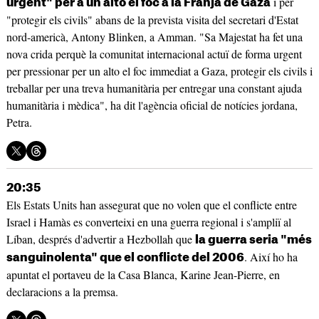
i per
urgent" per a un alto el foc a la Franja de Gaza
"protegir els civils" abans de la prevista visita del secretari d'Estat
nord-americà, Antony Blinken, a Amman. "Sa Majestat ha fet una
nova crida perquè la comunitat internacional actuï de forma urgent
per pressionar per un alto el foc immediat a Gaza, protegir els civils i
treballar per una treva humanitària per entregar una constant ajuda
humanitària i mèdica", ha dit l'agència oficial de notícies jordana,
Petra.
20:35
Els Estats Units han assegurat que no volen que el conflicte entre
Israel i Hamàs es converteixi en una guerra regional i s'ampliï al
Líban, després d'advertir a Hezbollah que
la guerra seria "més
. Així ho ha
sanguinolenta" que el conflicte del 2006
apuntat el portaveu de la Casa Blanca, Karine Jean-Pierre, en
declaracions a la premsa.