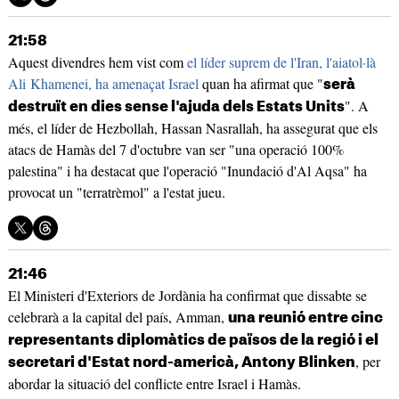
21:58
Aquest divendres hem vist com
el líder suprem de l'Iran, l'aiatol·là
Ali Khamenei, ha amenaçat Israel
quan ha afirmat que "
serà
". A
destruït en dies sense l'ajuda dels Estats Units
més, el líder de Hezbollah, Hassan Nasrallah, ha assegurat que els
atacs de Hamàs del 7 d'octubre van ser "una operació 100%
palestina" i ha destacat que l'operació "Inundació d'Al Aqsa" ha
provocat un "terratrèmol" a l'estat jueu.
21:46
El Ministeri d'Exteriors de Jordània ha confirmat que dissabte se
celebrarà a la capital del país, Amman,
una reunió entre cinc
representants diplomàtics de països de la regió i el
, per
secretari d'Estat nord-americà, Antony Blinken
abordar la situació del conflicte entre Israel i Hamàs.