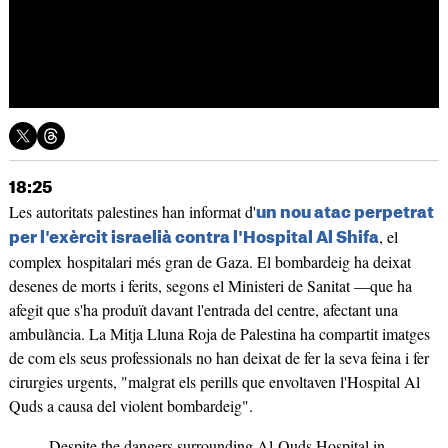
18:25
Les autoritats palestines han informat d'
un nou atac perpetrat
, el
per l'exèrcit israelià contra l'Hospital Al Shifa
complex hospitalari més gran de Gaza. El bombardeig ha deixat
desenes de morts i ferits, segons el Ministeri de Sanitat —que ha
afegit que s'ha produït davant l'entrada del centre, afectant una
ambulància. La Mitja Lluna Roja de Palestina ha compartit imatges
de com els seus professionals no han deixat de fer la seva feina i fer
cirurgies urgents, "malgrat els perills que envoltaven l'Hospital Al
Quds a causa del violent bombardeig".
Despite the dangers surrounding Al-Quds Hospital in