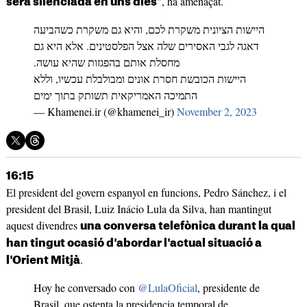
", ha amenaçat.
serà silenciada en uns dies
היישות הציונית משקרת לכם, והיא גם משקרת כשהביעה
דאגה לגבי האסירים שלה אצל הפלסטינים. אלא היא גם
מחסלת אותם בהפגזות שהיא עושה.
היישות הכובשת חסרת אונים ומבולבלת עכשיו, וללא
התמיכה האמריקאית תשותק בתוך ימים
— Khamenei.ir (@khamenei_ir)
November 2, 2023
16:15
El president del govern espanyol en funcions, Pedro Sánchez, i el
president del Brasil, Luiz Inácio Lula da Silva, han mantingut
aquest divendres
una conversa telefònica durant la qual
han tingut ocasió d'abordar l'actual situació a
.
l'Orient Mitjà
Hoy he conversado con
@LulaOficial
, presidente de
Brasil, que ostenta la presidencia temporal de