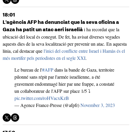
18:01
L'agència AFP ha denunciat que la seva oficina a
i ha recordat que la
Gaza ha patit un atac aeri israelià
ubicació del local és conegut. De fet, ha avisat diverses vegades
aquests dies de la seva localització per prevenir un atac. En aquesta
línia, cal destacar que
l'inici del conflicte entre Israel i Hamàs és el
més mortífer pels periodistes en el segle XXI
.
Le bureau de l'
#AFP
dans la bande de Gaza, territoire
pilonné sans répit par l'armée israélienne, a été
gravement endommagé hier par une frappe, a constaté
un collaborateur de l'AFP sur place 1/5 ⤵️
pic.twitter.com/roHVacxKzB
— Agence France-Presse (@afpfr)
November 3, 2023