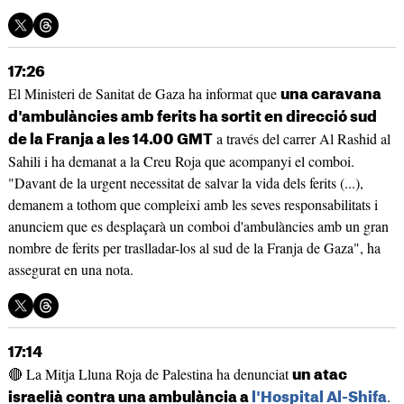
17:26
El Ministeri de Sanitat de Gaza ha informat que
una caravana
d'ambulàncies amb ferits ha sortit en direcció sud
a través del carrer Al Rashid al
de la Franja a les 14.00 GMT
Sahili i ha demanat a la Creu Roja que acompanyi el comboi.
"Davant de la urgent necessitat de salvar la vida dels ferits (...),
demanem a tothom que compleixi amb les seves responsabilitats i
anunciem que es desplaçarà un comboi d'ambulàncies amb un gran
nombre de ferits per traslladar-los al sud de la Franja de Gaza", ha
assegurat en una nota.
17:14
🔴 La Mitja Lluna Roja de Palestina ha denunciat
un atac
.
israelià contra una ambulància a
l'Hospital Al-Shifa