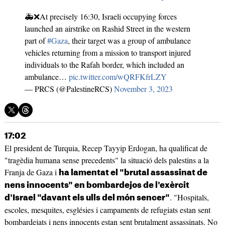
🚑❌At precisely 16:30, Israeli occupying forces
launched an airstrike on Rashid Street in the western
part of
#Gaza
, their target was a group of ambulance
vehicles returning from a mission to transport injured
individuals to the Rafah border, which included an
ambulance…
pic.twitter.com/wQRFKfrLZY
— PRCS (@PalestineRCS)
November 3, 2023
17:02
El president de Turquia, Recep Tayyip Erdogan, ha qualificat de
"tragèdia humana sense precedents" la situació dels palestins a la
Franja de Gaza i
ha lamentat el "brutal assassinat de
nens innocents" en bombardejos de l'exèrcit
. "Hospitals,
d'Israel "davant els ulls del món sencer"
escoles, mesquites, esglésies i campaments de refugiats estan sent
bombardejats i nens innocents estan sent brutalment assassinats. No