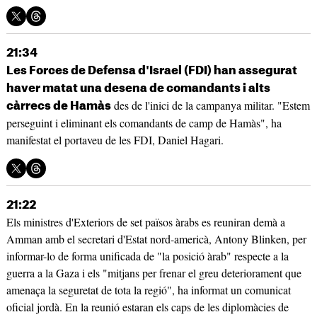
21:34
Les Forces de Defensa d'Israel (FDI) han assegurat
haver matat una desena de comandants i alts
des de l'inici de la campanya militar. "Estem
càrrecs de Hamàs
perseguint i eliminant els comandants de camp de Hamàs", ha
manifestat el portaveu de les FDI, Daniel Hagari.
21:22
Els ministres d'Exteriors de set països àrabs es reuniran demà a
Amman amb el secretari d'Estat nord-americà, Antony Blinken, per
informar-lo de forma unificada de "la posició àrab" respecte a la
guerra a la Gaza i els "mitjans per frenar el greu deteriorament que
amenaça la seguretat de tota la regió", ha informat un comunicat
oficial jordà. En la reunió estaran els caps de les diplomàcies de