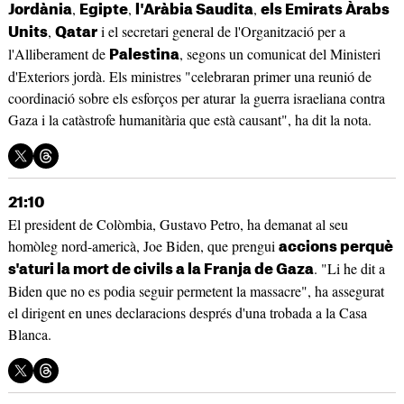
,
,
,
Jordània
Egipte
l'Aràbia Saudita
els Emirats Àrabs
,
i el secretari general de l'Organització per a
Units
Qatar
l'Alliberament de
, segons un comunicat del Ministeri
Palestina
d'Exteriors jordà. Els ministres "celebraran primer una reunió de
coordinació sobre els esforços per aturar la guerra israeliana contra
Gaza i la catàstrofe humanitària que està causant", ha dit la nota.
21:10
El president de Colòmbia, Gustavo Petro, ha demanat al seu
homòleg nord-americà, Joe Biden, que prengui
accions perquè
. "Li he dit a
s'aturi la mort de civils a la Franja de Gaza
Biden que no es podia seguir permetent la massacre", ha assegurat
el dirigent en unes declaracions després d'una trobada a la Casa
Blanca.