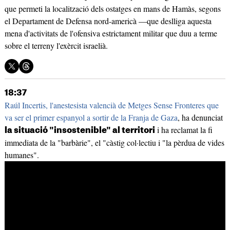
que permeti la localització dels ostatges en mans de Hamàs, segons
el Departament de Defensa nord-americà —que deslliga aquesta
mena d'activitats de l'ofensiva estrictament militar que duu a terme
sobre el terreny l'exèrcit israelià.
18:37
Raúl Incertis, l'anestesista valencià de Metges Sense Fronteres que
va ser el primer espanyol a sortir de la Franja de Gaza
, ha denunciat
i ha reclamat la fi
la situació "insostenible" al territori
immediata de la "barbàrie", el "càstig col·lectiu i "la pèrdua de vides
humanes".