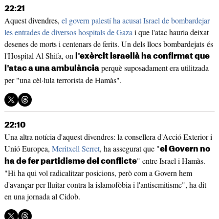
22:21
Aquest divendres,
el govern palestí ha acusat Israel de bombardejar
les entrades de diversos hospitals de Gaza
i que l'atac hauria deixat
desenes de morts i centenars de ferits. Un dels llocs bombardejats és
l'Hospital Al Shifa, on
l'exèrcit israelià ha confirmat que
perquè suposadament era utilitzada
l'atac a una ambulància
per "una cèl·lula terrorista de Hamàs".
22:10
Una altra notícia d'aquest divendres: la consellera d'Acció Exterior i
Unió Europea,
Meritxell Serret
, ha assegurat que "
el Govern no
" entre Israel i Hamàs.
ha de fer partidisme del conflicte
"Hi ha qui vol radicalitzar posicions, però com a Govern hem
d'avançar per lluitar contra la islamofòbia i l'antisemitisme", ha dit
en una jornada al Cidob.