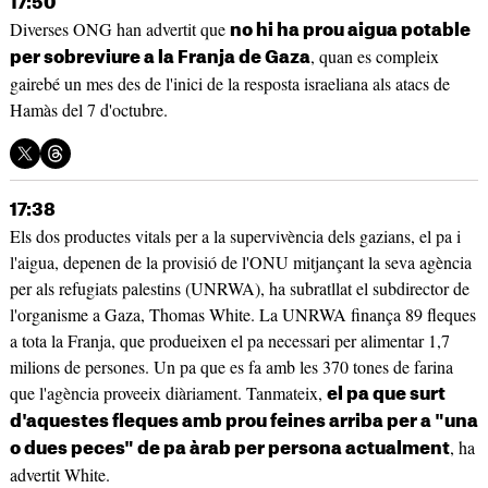
17:50
Diverses ONG han advertit que
no hi ha prou aigua potable
, quan es compleix
per sobreviure a la Franja de Gaza
gairebé un mes des de l'inici de la resposta israeliana als atacs de
Hamàs del 7 d'octubre.
17:38
Els dos productes vitals per a la supervivència dels gazians, el pa i
l'aigua, depenen de la provisió de l'ONU mitjançant la seva agència
per als refugiats palestins (UNRWA), ha subratllat el subdirector de
l'organisme a Gaza, Thomas White. La UNRWA finança 89 fleques
a tota la Franja, que produeixen el pa necessari per alimentar 1,7
milions de persones. Un pa que es fa amb les 370 tones de farina
que l'agència proveeix diàriament. Tanmateix,
el pa que surt
d'aquestes fleques amb prou feines arriba per a "una
, ha
o dues peces" de pa àrab per persona actualment
advertit White.