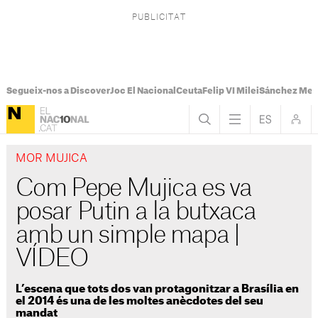
Segueix-nos a Discover
Joc El Nacional
Ceuta
Felip VI Milei
Sánchez Mel
MOR MUJICA
Com Pepe Mujica es va
posar Putin a la butxaca
amb un simple mapa |
VÍDEO
L’escena que tots dos van protagonitzar a Brasília en
el 2014 és una de les moltes anècdotes del seu
mandat