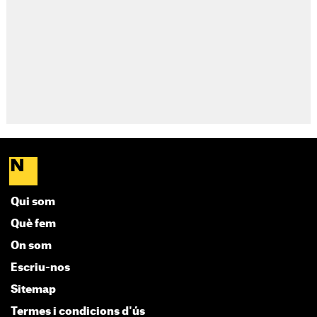
Qui som
Què fem
On som
Escriu-nos
Sitemap
Termes i condicions d'ús