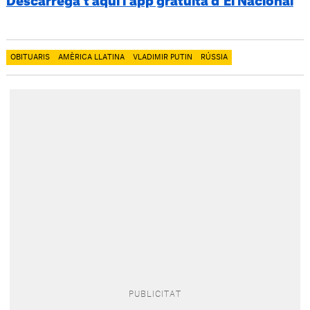
Descarrega’t aquí l’app gratuïta d’El Nacional
OBITUARIS
AMÈRICA LLATINA
VLADIMIR PUTIN
RÚSSIA