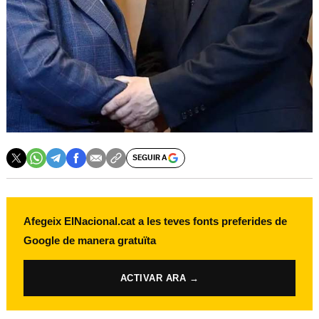
SEGUIR A
Afegeix ElNacional.cat a les teves fonts preferides de
Google de manera gratuïta
ACTIVAR ARA →