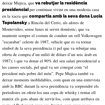
deixar Mujica, que
va rebutjar la residència
per continuar vivint en una modesta casa
presidencial
en la xacra que
compartia amb la seva dona Lucia
a Rincón del Cerro, als afores de
Topolansky
Montevideo, sense luxes ni servei domèstic; que va
mantenir sempre el costum de conduir un vell Volkswagen
"escarabat" celeste de 1987, vehicle que es va tornar
símbol de la seva presidència (i pel que va rebutjar una
oferta de compra d’un milió de dòlars d’un xeic àrab en
1987); i que va donar el 90% del seu salari presidencial a
les causes socials, pel qual va ser conegut com “el
president més pobre del món”. Pepe Mujica també va
deixar moments inoblidables, com quan en una entrevista
amb la BBC durant la seva presidència va sorprendre els
periodistes en oferir-los una copa de whisky i rentar ell
mateix els gots abans de servir-los, com quan arribava en