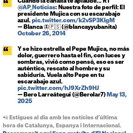
Cuando la canalla te aplaude... RT
@AP_Noticias
: Nuestra foto de perfil: El
presidente Mujica con su escarabajo
azul.
pic.twitter.com/k2vSP3KlgM
— Blanca 🦋🇵🇸 (@blancayyubanita)
October 26, 2014
Y se hizo estrella el Pepe Mujica, no más
dolor, guerrero hasta el fin, con luces y
sombras, vivió como pensó, eso es ser
auténtico, rescato al hombre y su
sabiduría. Vuela alto Pepe en tu
escarabajo azul.
pic.twitter.com/hJ9XrZh9HJ
— Bero Larreátegui (@Berolar7)
May 13,
2025
📲 Estigues al dia amb les notícies d’última
hora de Catalunya, Espanya i Internacional.