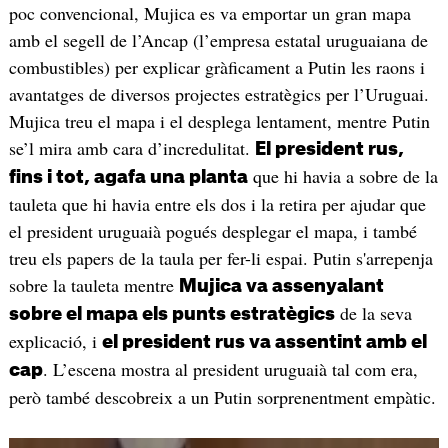
poc convencional, Mujica es va emportar un gran mapa
amb el segell de l’Ancap (l’empresa estatal uruguaiana de
combustibles) per explicar gràficament a Putin les raons i
avantatges de diversos projectes estratègics per l’Uruguai.
Mujica treu el mapa i el desplega lentament, mentre Putin
se’l mira amb cara d’incredulitat.
El president rus,
que hi havia a sobre de la
fins i tot, agafa una planta
tauleta que hi havia entre els dos i la retira per ajudar que
el president uruguaià pogués desplegar el mapa, i també
treu els papers de la taula per fer-li espai. Putin s'arrepenja
sobre la tauleta mentre
Mujica va assenyalant
de la seva
sobre el mapa els punts estratègics
explicació, i
el president rus va assentint amb el
. L’escena mostra al president uruguaià tal com era,
cap
però també descobreix a un Putin sorprenentment empàtic.