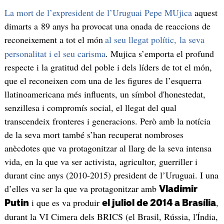
La mort de l’expresident de l’Uruguai Pepe MUjica
aquest
dimarts a 89 anys ha provocat una onada de reaccions de
reconeixement a tot el món
al seu llegat polític, la seva
personalitat i el seu carisma
. Mujica s’emporta el profund
respecte i la gratitud del poble i dels líders de tot el món,
que el reconeixen com una de les figures de l’esquerra
llatinoamericana més influents, un símbol d'honestedat,
senzillesa i compromís social, el llegat del qual
transcendeix fronteres i generacions. Però amb la notícia
de la seva mort també s’han recuperat nombroses
anècdotes que va protagonitzar al llarg de la seva intensa
vida, en la que va ser activista, agricultor, guerriller i
durant cinc anys (2010-2015) president de l’Uruguai. I una
d’elles va ser la que va protagonitzar amb
Vladímir
i que es va produir
,
Putin
el juliol de 2014 a Brasília
durant la VI Cimera dels BRICS (el Brasil, Rússia, l'Índia,