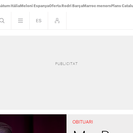
àtum Itàlia
Meloni Espanya
Oferta Rodri Barça
Marroc menors
Plans Catal
OBITUARI