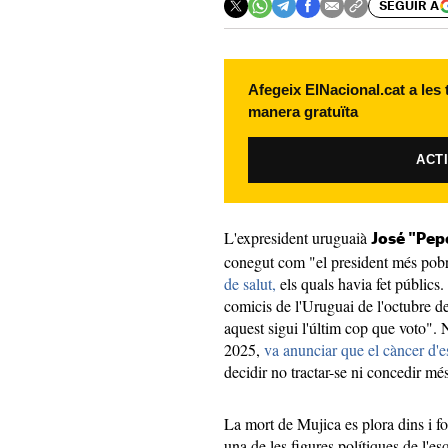
SEGUIR A
Afegeix ElNacional.cat a les
manera gratuïta
ACT
L'expresident uruguaià
José "Pep
conegut com "el president més po
de salut,
els quals havia fet públics.
comicis de l'Uruguai de l'octubre de
aquest sigui l'últim cop que voto".
2025,
va anunciar que el càncer d'e
decidir no tractar-se ni concedir mé
La mort de Mujica es plora dins i fo
una de les figures polítiques de l'e