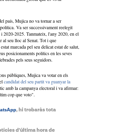
l país, Mujica no va tornar a ser
política. Va ser successivament reelegit
 i 2020-2025. Tanmateix, l'any 2020, en el
 al seu lloc al Senat. Tot i que
estat marcada pel seu delicat estat de salut,
eus posicionaments polítics en les seves
lebrades pels seus seguidors.
ions públiques, Mujica va votar en els
 el
candidat del seu partit va guanyar la
ític amb la campanya electoral i va afirmar:
últim cop que voto".
, hi trobaràs tota
hatsApp
otícies d’última hora de