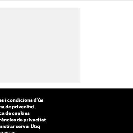
s i condicions d'ús
ca de privacitat
ica de cookies
rències de privacitat
istrar servei Utiq