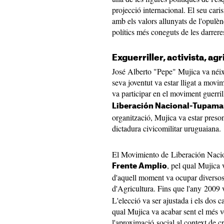
projecció internacional. El seu cari
amb els valors allunyats de l'opulèn
polítics més coneguts de les darrer
Exguerriller, activista, ag
José Alberto "Pepe" Mujica va néix
seva joventut va estar lligat a movim
va participar en el moviment guerr
Liberación Nacional-Tupama
organització, Mujica va estar preson
dictadura civicomilitar uruguaiana.
El Movimiento de Liberación Nacion
, pel qual Mujica 
Frente Amplio
d'aquell moment va ocupar diversos 
d'Agricultura. Fins que l'any 2009 
L'elecció va ser ajustada i els dos c
qual Mujica va acabar sent el més vo
l'aproximació social al context de c