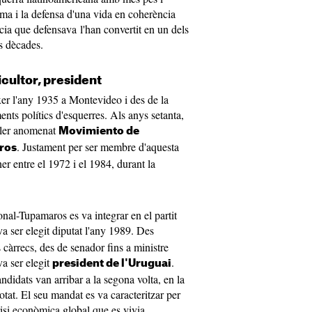
sma i la defensa d'una vida en coherència
cia que defensava l'han convertit en un dels
es dècades.
ricultor, president
er l'any 1935 a Montevideo i des de la
ents polítics d'esquerres. Als anys setanta,
iller anomenat
Movimiento de
. Justament per ser membre d'aquesta
ros
er entre el 1972 i el 1984, durant la
al-Tupamaros es va integrar en el partit
va ser elegit diputat l'any 1989. Des
càrrecs, des de senador fins a ministre
va ser elegit
.
president de l'Uruguai
andidats van arribar a la segona volta, en la
tat. El seu mandat es va caracteritzar per
risi econòmica global que es vivia