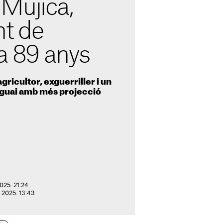
Mujica,
nt de
 a 89 anys
agricultor, exguerriller i un
uguai amb més projecció
025. 21:24
e 2025. 13:43