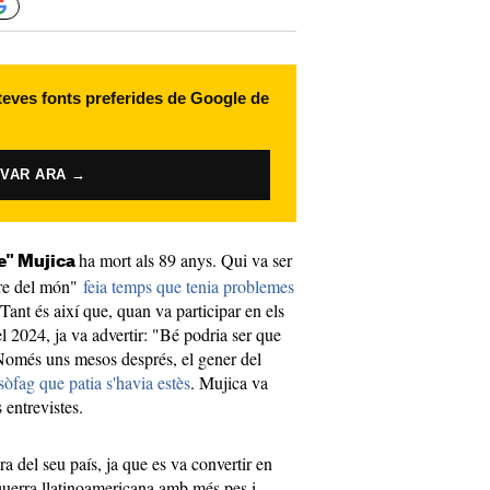
 teves fonts preferides de Google de
IVAR ARA →
ha mort als 89 anys. Qui va ser
e" Mujica
bre del món"
feia temps que tenia problemes
 Tant és així que, quan va participar en els
l 2024, ja va advertir: "Bé podria ser que
 Només uns mesos després, el gener del
sòfag que patia s'havia estès
. Mujica va
s entrevistes.
ra del seu país, ja que es va convertir en
squerra llatinoamericana amb més pes i