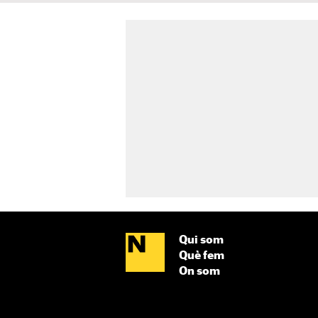
Qui som
Què fem
On som