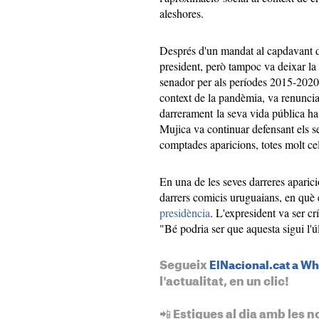
aleshores.
Després d'un mandat al capdavant de
president, però tampoc va deixar la 
senador per als períodes 2015-2020
context de la pandèmia, va renunciar
darrerament la seva vida pública ha 
Mujica va continuar defensant els s
comptades aparicions, totes molt ce
En una de les seves darreres aparic
darrers comicis uruguaians, en què
presidència
. L'expresident va ser cr
"Bé podria ser que aquesta sigui l'
Segueix
ElNacional.cat a W
l'actualitat, en un clic!
📲 Estigues al dia amb les n