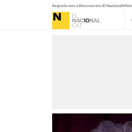
Segueix-nos a Discover
Joc El Nacional
Ultim