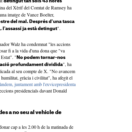
tat
detingut tan sols 43 hores
icina del Xèrif del Comtat de Ramsey ha
s una imatge de Vance Boelter,
ostre del mal. Després d'una tasca
".
 l'assassí ja està detingut
rnador Walz ha condemnat "les accions
sar fi a la vida d'una dona que "va
Estat". "
No podem tornar-nos
", ha
nació profundament dividida
blicada al seu compte de X. "No avancem
militat, gràcia i civilitat", ha afegit el
 tàndem, juntament amb l'exvicepresidenta
eleccions presidencials davant Donald
s a no seu al vehicle de
donar cap a les 2.00 h de la matinada de