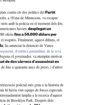
tats contra els dos polítics del
Partit
olis, a l'Estat de Minnesota, va escapar
trets amb la policia en el moment dels fets.
d-americanes havien
desplegat un
FBI oferia
fins a 50.000 dòlars per
el sospitós. Finalment, aquest dilluns, el
, ha anunciat la detenció de Vance
lz
seguretat, d'estètica paramilitar, de la seva
 Segons el governador, va atemptar motivat
at de dos càrrecs d'assassinat en
de fins a quaranta anys de presó, i d'altres
persecució policial més gran a la història de
nir hi havia vint equips de forces especials
extremadament àmplia a la recerca d'aquest
olicia de Brooklyn Park. Després dels