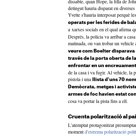
dissabte, quan Hope, la filla de Joh
detingut hauria disparat en diverses 
Yvette s'hauria interposat perquè les
operats per les ferides de bal
a xarxes socials en el qual afirma 
Després, la policia va arribar a cas
matinada, on van trobar un vehicle 
veure com Boelter disparava c
través de la porta oberta de l
enfrontar en un encreuament 
de la casa i va fugir. Al vehicle, la 
pistola i una
llista d'uns 70 nom
Demòcrata, metges i activist
armes de foc havien estat co
cosa va portar la pista fins a ell.
Cruenta polarització al pa
L'atemptat protagonitzat presumpta
moment
d'extrema polarització polít