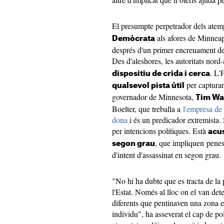
El presumpte perpetrador dels atemp
als afores de Minneap
Demòcrata
després d'un primer encreuament de 
Des d'aleshores, les autoritats nor
. L'
dispositiu de crida i cerca
per capturar 
qualsevol pista útil
governador de Minnesota,
Tim Wa
Boelter, que treballa a
l'empresa de 
dona
i és un predicador extremista.
per intencions polítiques. Està
acus
, que impliquen penes 
segon grau
d'intent d'assassinat en segon grau.
"No hi ha dubte que es tracta de la 
l'Estat. Només al lloc on el van dete
diferents que pentinaven una zona 
individu", ha asseverat el cap de p