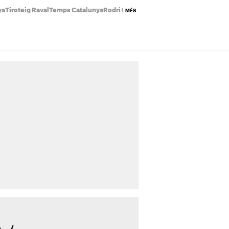
ya
Tiroteig Raval
Temps Catalunya
Rodri Barça
Preu llum avui
Eclipsi solar
MÉS