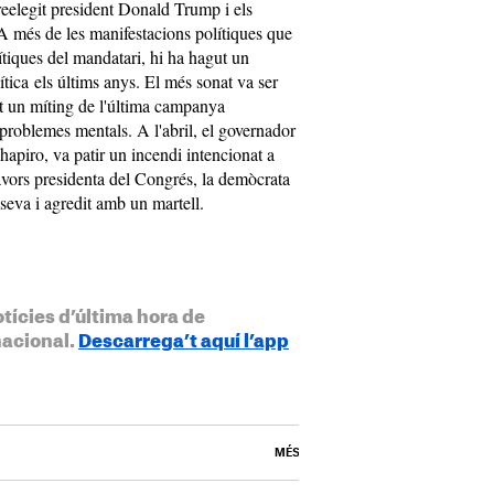
eelegit president Donald Trump i els
. A més de les manifestacions polítiques que
lítiques del mandatari, hi ha hagut un
ítica els últims anys. El més sonat va ser
nt un míting de l'última campanya
 problemes mentals. A l'abril, el governador
hapiro, va patir un incendi intencionat a
lavors presidenta del Congrés, la demòcrata
 seva i agredit amb un martell.
otícies d’última hora de
nacional.
Descarrega’t aquí l’app
MÉS