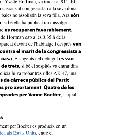
n i Yvette Hoffman, va trucar al 911. El
ocasions al congressista i a la seva dona.
 bales no assolissin la seva filla. Ara
són
, si bé ella ha publicat un missatge
a
que
.
es recuperen favorablement
a de Hortman cap a les 3.35 h de la
aparcat davant de l'habitatge i després
van
ontra el marit de la congressista a
. Els agents i el detingut
a casa
es van
, si bé el sospitós va entrar dins
de trets
policia hi va trobar tres rifles AK-47, una
s de càrrecs públics del Partit
.
es pro avortament
Quatre de les
, la qual
mprades per Vance Boelter
ís
ment per Boelter es produeix en un
ica als Estats Units
, entre el