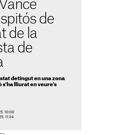
 Vance
ospitós de
t de la
sta de
a
estat detingut en una zona
 s'ha lliurat en veure's
25. 10:00
25. 11:34