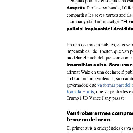
atemptats polítics, el sospitós ha es
. Per la seva banda, l'Of
després
compartit a les seves xarxes social
acompanyada d'un missatge: "
El r
policial implacable i decidida,
En una declaració pública, el gove
impensables" de Boelter, que van po
modelar el nucli del que som com a 
insensibles a això. Som una 
afirmat Walz en una declaració pu
amb odi ni amb violència, sinó amb hu
governador, que
va formar part del
Kamala Harris
, que va perdre les 
Trump i JD Vance l'any passat.
Van trobar armes comprade
l'escena del crim
El primer avís a emergències es va 