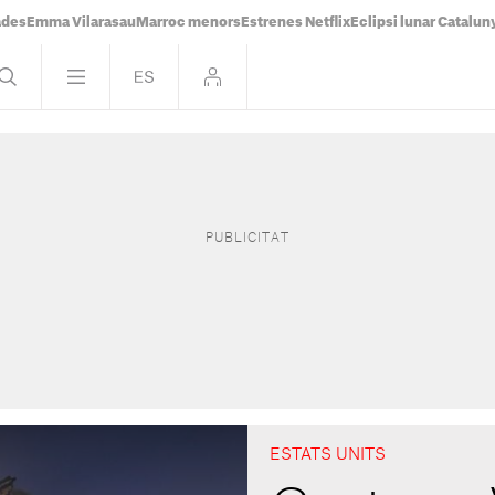
ades
Emma Vilarasau
Marroc menors
Estrenes Netflix
Eclipsi lunar Catalun
ESTATS UNITS