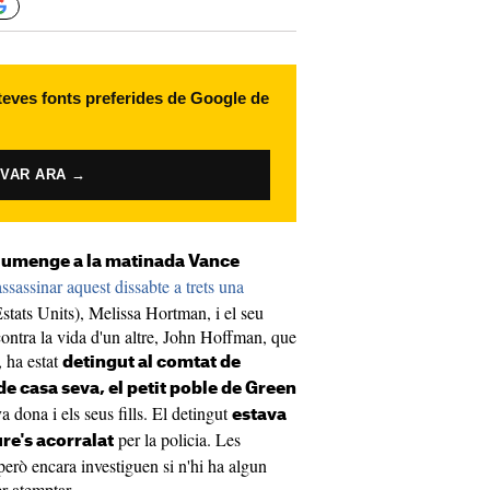
 teves fonts preferides de Google de
IVAR ARA →
iumenge a la matinada Vance
assassinar aquest dissabte a trets una
stats Units), Melissa Hortman, i el seu
contra la vida d'un altre, John Hoffman, que
, ha estat
detingut al comtat de
de casa seva, el petit poble de Green
a dona i els seus fills. El detingut
estava
per la policia. Les
ure's acorralat
 però encara investiguen si n'hi ha algun
er atemptar.