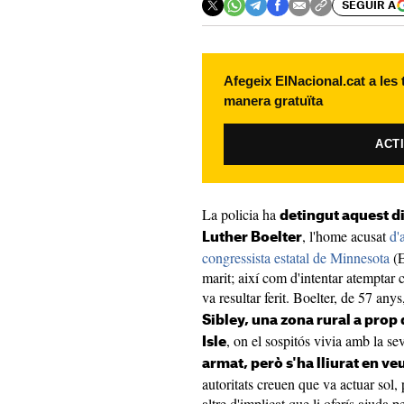
SEGUIR A
Afegeix ElNacional.cat a les
manera gratuïta
ACT
La policia ha
detingut aquest d
, l'home acusat
d'
Luther Boelter
congressista estatal de Minnesota
(E
marit; així com d'intentar atemptar 
va resultar ferit. Boelter, de 57 anys
Sibley, una zona rural a prop 
, on el sospitós vivia amb la sev
Isle
armat, però s'ha lliurat en ve
autoritats creuen que va actuar sol,
altre d'implicat que li oferís ajuda p