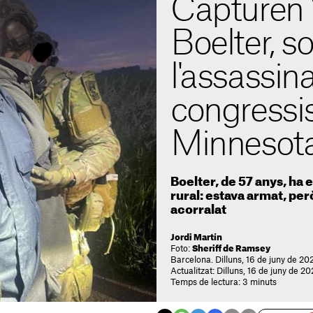
Capturen
Boelter, s
l'assassina
congressi
Minnesot
Boelter, de 57 anys, ha 
rural: estava armat, però
acorralat
Jordi Martín
Foto:
Sheriff de Ramsey
Barcelona. Dilluns, 16 de juny de 20
Actualitzat: Dilluns, 16 de juny de 20
Temps de lectura: 3 minuts