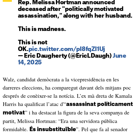
Rep. Melissa Hortman announced
deceased after "politically motivated
assassination," along with her husband.
This is madness.
This is not
OK.
pic.twitter.com/pI8fqZl1Uj
— Eric Daugherty (@EricLDaugh)
June
14, 2025
Walz, candidat demòcrata a la vicepresidència en les
darreres eleccions, ha comparegut davant dels mitjans poc
després de conèixer-se la notícia. L’ex mà dreta de Kamala
Harris ha qualificat l’atac d'“
assassinat políticament
” i ha destacat la figura de la seva companya de
motivat
partit, Melissa Hortman: “Era una servidora pública
formidable.
”. Pel que fa al senador
És insubstituïble