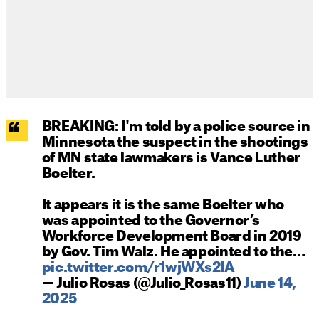
BREAKING: I'm told by a police source in
Minnesota the suspect in the shootings
of MN state lawmakers is Vance Luther
Boelter.
It appears it is the same Boelter who
was appointed to the Governor’s
Workforce Development Board in 2019
by Gov. Tim Walz. He appointed to the…
pic.twitter.com/r1wjWXs2lA
— Julio Rosas (@Julio_Rosas11)
June 14,
2025