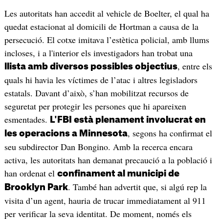
Les autoritats han accedit al vehicle de Boelter, el qual ha
quedat estacionat al domicili de Hortman a causa de la
persecució. El cotxe imitava l’estètica policial, amb llums
incloses, i a l'interior els investigadors han trobat una
, entre els
llista amb diversos possibles objectius
quals hi havia les víctimes de l’atac i altres legisladors
estatals. Davant d’això, s’han mobilitzat recursos de
seguretat per protegir les persones que hi apareixen
esmentades.
L'FBI està plenament involucrat en
, segons ha confirmat el
les operacions a Minnesota
seu subdirector Dan Bongino. Amb la recerca encara
activa, les autoritats han demanat precaució a la població i
han ordenat el
confinament al municipi de
. També han advertit que, si algú rep la
Brooklyn Park
visita d’un agent, hauria de trucar immediatament al 911
per verificar la seva identitat. De moment, només els