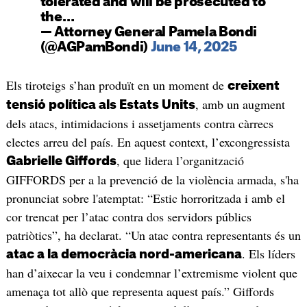
tolerated and will be prosecuted to
the…
— Attorney General Pamela Bondi
(@AGPamBondi)
June 14, 2025
Els tiroteigs s’han produït en un moment de
creixent
, amb un augment
tensió política als Estats Units
dels atacs, intimidacions i assetjaments contra càrrecs
electes arreu del país. En aquest context, l’excongressista
, que lidera l’organització
Gabrielle Giffords
GIFFORDS per a la prevenció de la violència armada, s'ha
pronunciat sobre l'atemptat: “Estic horroritzada i amb el
cor trencat per l’atac contra dos servidors públics
patriòtics”, ha declarat. “Un atac contra representants és un
. Els líders
atac a la democràcia nord-americana
han d’aixecar la veu i condemnar l’extremisme violent que
amenaça tot allò que representa aquest país.” Giffords