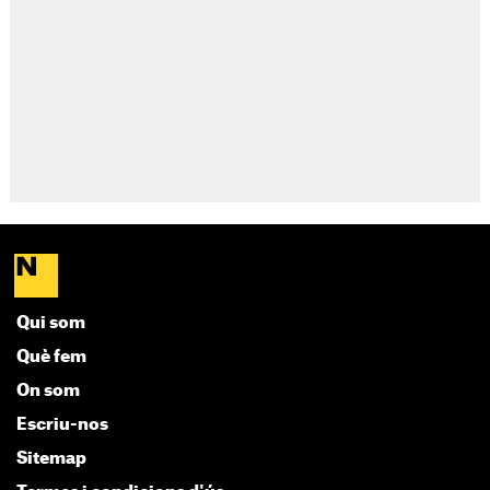
Qui som
Què fem
On som
Escriu-nos
Sitemap