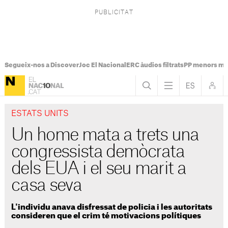
Segueix-nos a Discover
Joc El Nacional
ERC àudios filtrats
PP menors mi
ESTATS UNITS
Un home mata a trets una
congressista demòcrata
dels EUA i el seu marit a
casa seva
L'individu anava disfressat de policia i les autoritats
consideren que el crim té motivacions polítiques