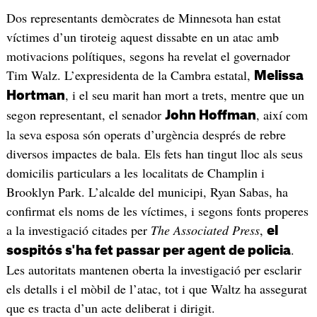
Dos representants demòcrates de Minnesota han estat
víctimes d’un tiroteig aquest dissabte en un atac amb
motivacions polítiques, segons ha revelat el governador
Tim Walz. L’expresidenta de la Cambra estatal,
Melissa
, i el seu marit han mort a trets, mentre que un
Hortman
segon representant, el senador
, així com
John Hoffman
la seva esposa són operats d’urgència després de rebre
diversos impactes de bala. Els fets han tingut lloc als seus
domicilis particulars a les localitats de Champlin i
Brooklyn Park. L’alcalde del municipi, Ryan Sabas, ha
confirmat els noms de les víctimes, i segons fonts properes
a la investigació citades per
The Associated Press
,
el
.
sospitós s'ha fet passar per agent de policia
Les autoritats mantenen oberta la investigació per esclarir
els detalls i el mòbil de l’atac, tot i que Waltz ha assegurat
que es tracta d’un acte deliberat i dirigit.