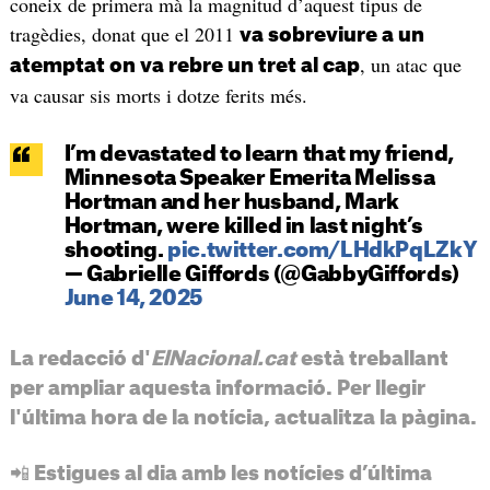
coneix de primera mà la magnitud d’aquest tipus de
tragèdies, donat que el 2011
va sobreviure a un
, un atac que
atemptat on va rebre un tret al cap
va causar sis morts i dotze ferits més.
I’m devastated to learn that my friend,
Minnesota Speaker Emerita Melissa
Hortman and her husband, Mark
Hortman, were killed in last night’s
shooting.
pic.twitter.com/LHdkPqLZkY
— Gabrielle Giffords (@GabbyGiffords)
June 14, 2025
La redacció d'
ElNacional.cat
està treballant
per ampliar aquesta informació. Per llegir
l'última hora de la notícia, actualitza la pàgina.
📲 Estigues al dia amb les notícies d’última