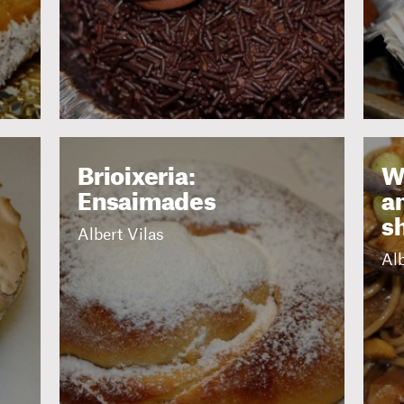
Brioixeria:
W
Ensaimades
am
s
Albert Vilas
Alb