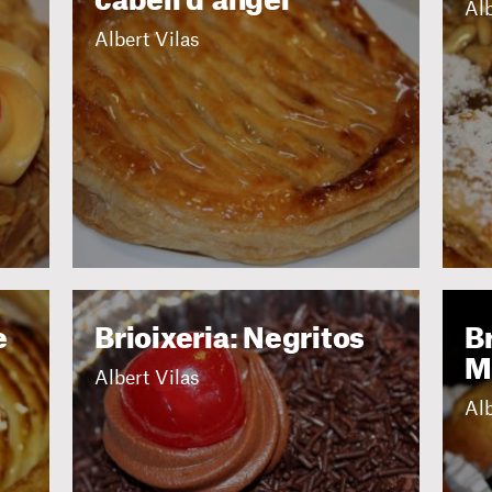
cabell d'àngel
Alb
Albert Vilas
e
Brioixeria: Negritos
Br
M
Albert Vilas
Alb