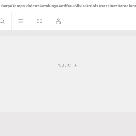
i Barça
Temps violent Catalunya
Antifrau Sílvia Orriols
Asassinat Barcelon