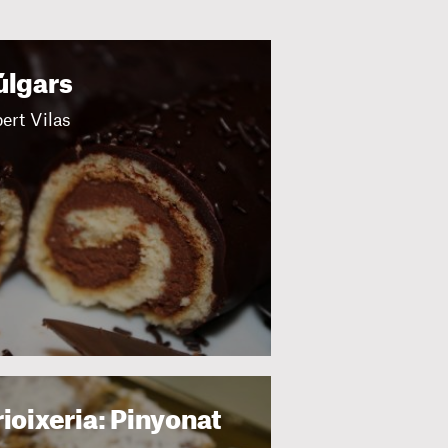
úlgars
ert Vilas
ioixeria: Pinyonat