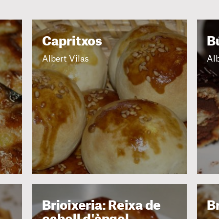
Capritxos
B
Albert Vilas
Alb
Brioixeria: Reixa de
Br