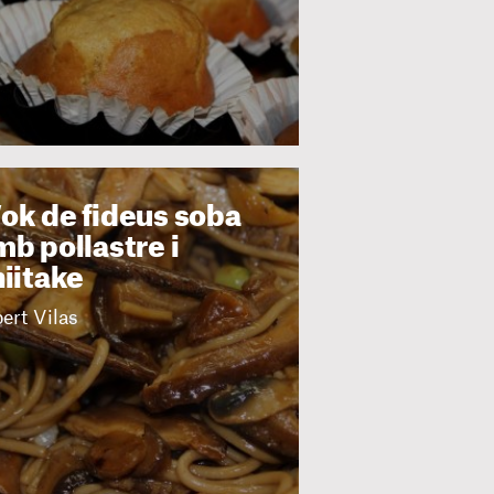
ok de fideus soba
b pollastre i
hiitake
ert Vilas