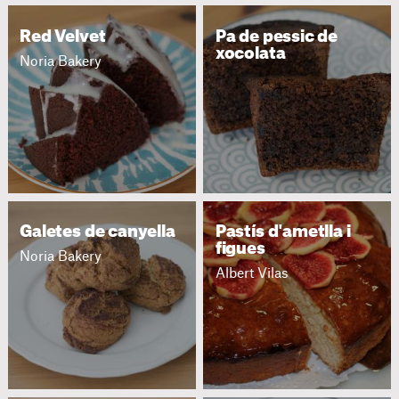
Red Velvet
Pa de pessic de
xocolata
Noria Bakery
Galetes de canyella
Pastís d'ametlla i
figues
Noria Bakery
Albert Vilas