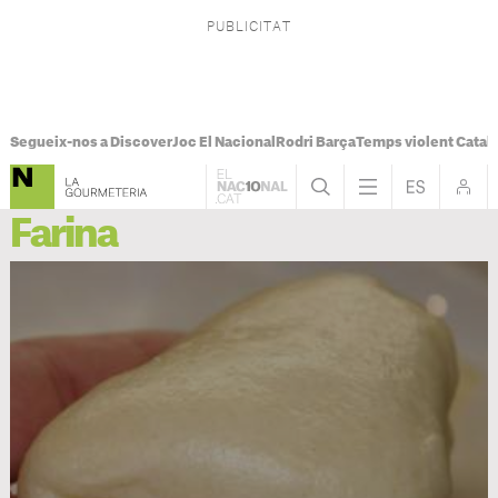
Segueix-nos a Discover
Joc El Nacional
Rodri Barça
Temps violent Catal
Farina