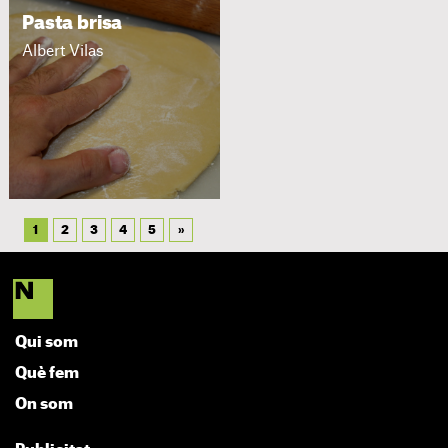
Pasta brisa
Albert Vilas
1
2
3
4
5
»
Qui som
Què fem
On som