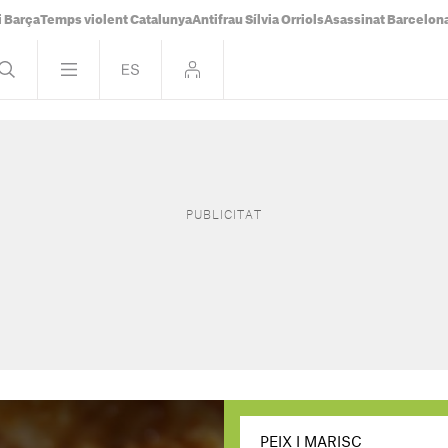
i Barça
Temps violent Catalunya
Antifrau Sílvia Orriols
Asassinat Barcelon
PEIX I MARISC