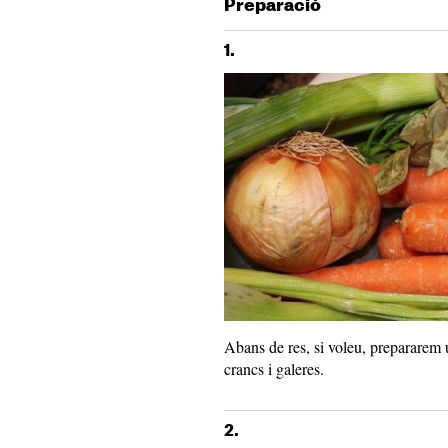
Preparació
1.
Abans de res, si voleu, prepararem
crancs i galeres.
2.