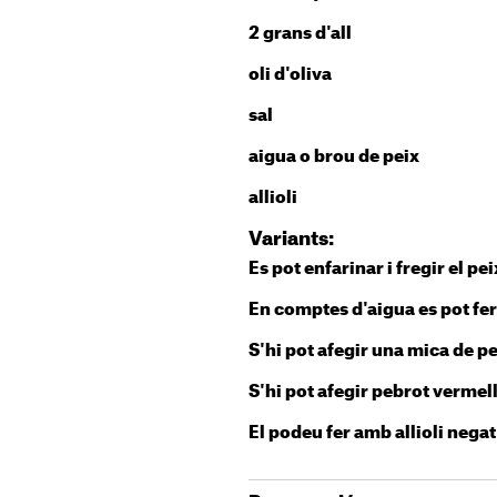
2 grans d'all
oli d'oliva
sal
aigua o brou de peix
allioli
Variants:
Es pot enfarinar i fregir el pe
En comptes d'aigua es pot fer
S'hi pot afegir una mica de p
S'hi pot afegir pebrot vermell
El podeu fer amb allioli negat