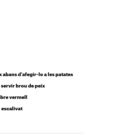
ix abans d'afegir-lo a les patates
 servir brou de peix
ebre vermell
 escalivat