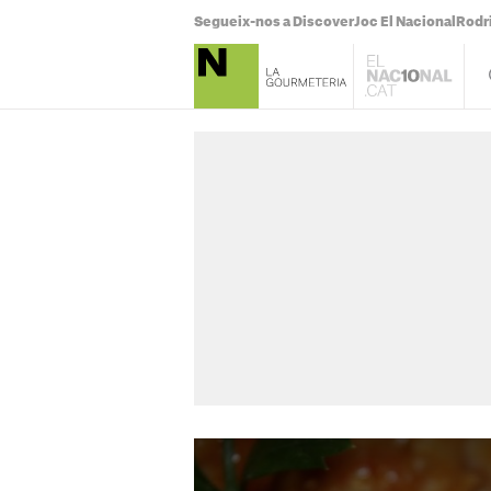
Segueix-nos a Discover
Joc El Nacional
Rodr