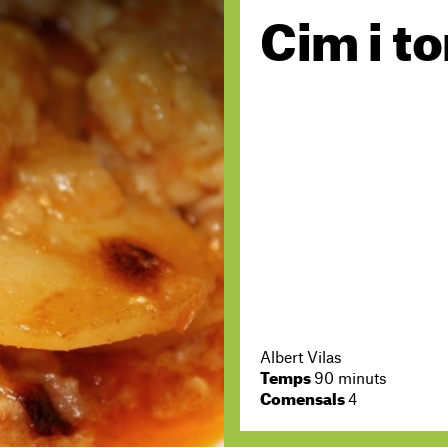
Cim i t
Albert Vilas
Temps
90 minuts
Comensals
4