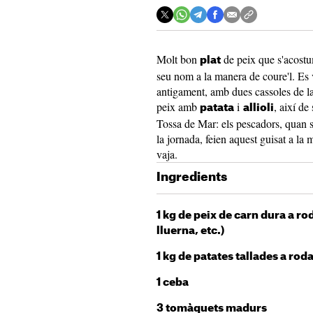
Molt bon
de peix que s'acostu
plat
seu nom a la manera de coure'l. Es 
antigament, amb dues cassoles de la
peix amb
i
, així de
patata
allioli
Tossa de Mar: els pescadors, quan s
la jornada, feien aquest guisat a la
vaja.
Ingredients
1 kg de peix de carn dura a r
lluerna, etc.)
1 kg de patates tallades a rod
1 ceba
3 tomàquets madurs