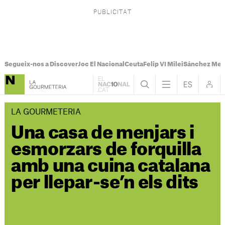
Segueix-nos a Discover
Joc El Nacional
Ceuta
Felip VI Milei
Sánchez Mel
LA GOURMETERIA
Una casa de menjars i
esmorzars de forquilla
amb una cuina catalana
per llepar-se’n els dits