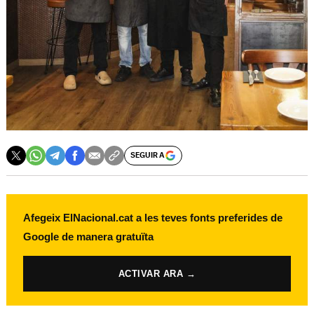
SEGUIR A
Afegeix ElNacional.cat a les teves fonts preferides de
Google de manera gratuïta
ACTIVAR ARA →