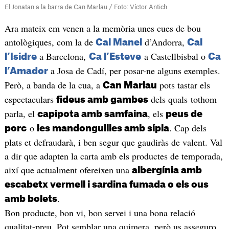
El Jonatan a la barra de Can Marlau / Foto: Víctor Antich
Ara mateix em venen a la memòria unes cues de bou
antològiques, com la de
d’Andorra,
Cal Manel
Cal
a Barcelona,
a Castellbisbal o
l’Isidre
Ca l’Esteve
Ca
a Josa de Cadí, per posar-ne alguns exemples.
l’Amador
Però, a banda de la cua, a
pots tastar els
Can Marlau
espectaculars
dels quals tothom
fideus amb gambes
parla, el
, els
capipota amb samfaina
peus de
o
. Cap dels
porc
les mandonguilles amb sípia
plats et defraudarà, i ben segur que gaudiràs de valent. Val
a dir que adapten la carta amb els productes de temporada,
així que actualment ofereixen una
albergínia amb
escabetx vermell i sardina fumada o els ous
.
amb bolets
Bon producte, bon vi, bon servei i una bona relació
qualitat-preu. Pot semblar una quimera, però us asseguro