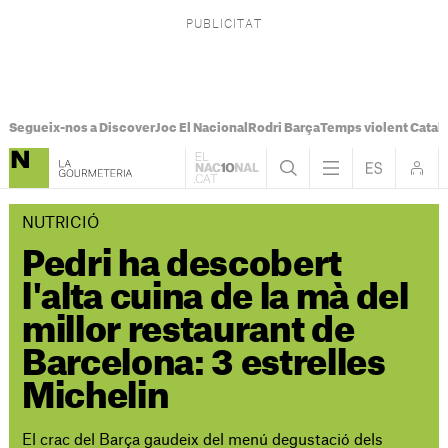
Segueix-nos a Discover
Joc El Nacional
Rodri Barça
Temps violent Catal
NUTRICIÓ
Pedri ha descobert
l'alta cuina de la mà del
millor restaurant de
Barcelona: 3 estrelles
Michelin
El crac del Barça gaudeix del menú degustació dels