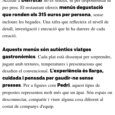
Accedir a
no és senzill, ni per disponibilitat ni
Disfrutar
per preu. El restaurant ofereix
menús degustació
, sense
que ronden els 315 euros per persona
incloure les begudes. Una xifra que reflecteix el nivell de
detall, investigació i execució que hi ha darrere de cada
creació.
Aquests menús són autèntics viatges
. Cada plat està dissenyat per sorprendre,
gastronòmics
jugant amb textures, temperatures i presentacions que
desafien el convencional.
L'experiència és llarga,
cuidada i pensada per gaudir-ne sense
. Per a figures com
, aquest tipus de
presses
Pedri
propostes representen molt més que un àpat. Són espais on
desconnectar, compartir i viure alguna cosa diferent al
costat de companys d'equip.