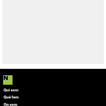
Qui som
Què fem
On som