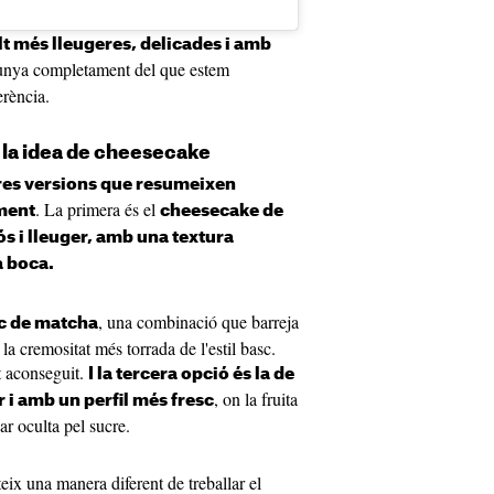
t més lleugeres, delicades i amb
lunya completament del que estem
erència.
 la idea de cheesecake
res versions que resumeixen
. La primera és el
ment
cheesecake de
 i lleuger, amb una textura
a boca.
, una combinació que barreja
c de matcha
 la cremositat més torrada de l'estil basc.
t aconseguit.
I la tercera opció és la de
, on la fruita
 i amb un perfil més fresc
r oculta pel sucre.
eix una manera diferent de treballar el