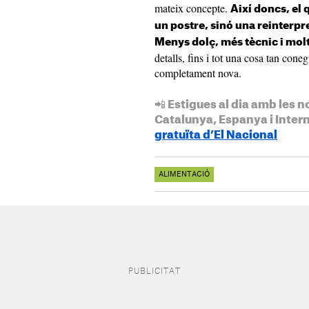
mateix concepte.
Així doncs, el
un postre, sinó una reinterp
Menys dolç, més tècnic i molt
detalls, fins i tot una cosa tan con
completament nova.
📲 Estigues al dia amb les n
Catalunya, Espanya i Inter
gratuïta d’El Nacional
ALIMENTACIÓ