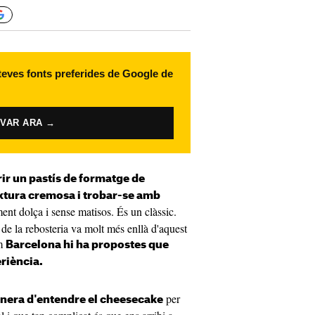
 teves fonts preferides de Google de
IVAR ARA →
ir un pastís de formatge de
xtura cremosa i trobar-se amb
ent dolça i sense matisos. És un clàssic.
 de la rebosteria va molt més enllà d'aquest
om
Barcelona hi ha propostes que
riència.
per
anera d'entendre el cheesecake