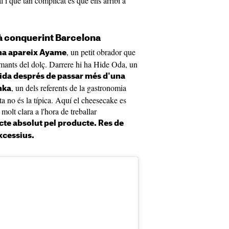
ral i que tan complicat és que ens arribi a
à conquerint Barcelona
, un petit obrador que
ona apareix Ayame
 amants del dolç. Darrere hi ha Hide Oda, un
lida després de passar més d'una
, un dels referents de la gastronomia
nka
ta no és la típica. Aquí el cheesecake es
 molt clara a l'hora de treballar
ecte absolut pel producte. Res de
excessius.