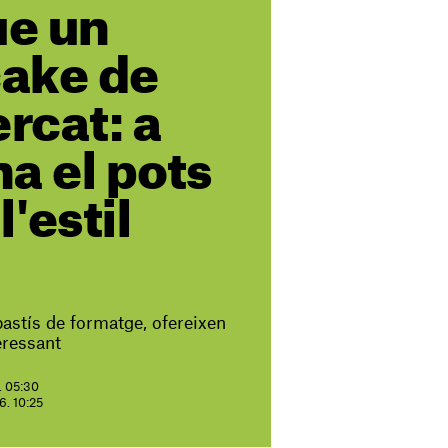
ue un
ake de
rcat: a
a el pots
l'estil
astís de formatge, ofereixen
eressant
6. 05:30
26. 10:25