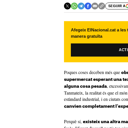
SEGUIR A
Afegeix ElNacional.cat a les
manera gratuïta
ACT
Poques coses deceben més que
obr
supermercat esperant una te
, excessivam
alguna cosa pesada
Tanmateix, la realitat és que el món
estàndard industrial, i en ciutats c
canvien completament l'expe
Perquè sí,
existeix una altra m