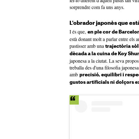
fer-lo diferent d'aquell pastís tan vi
sorprendre com fa uns anys.
L'obrador japonès que est
I és que,
en ple cor de Barcel
està donant molt a parlar entre els
pastisser amb una
trajectòria sò
dècada a la cuina de Koy Shu
japonesa a la ciutat. La seva propos
treballa des d'una filosofia japonesa
amb
precisió, equilibri i resp
gustos artificials ni dolçors 