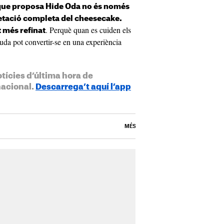
 que proposa Hide Oda no és només
retació completa del cheesecake.
. Perquè quan es cuiden els
 més refinat
eguda pot convertir-se en una experiència
otícies d’última hora de
nacional.
Descarrega’t aquí l’app
MÉS