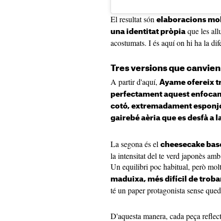
El resultat són
elaboracions mol
que les al
una identitat pròpia
acostumats. I és aquí on hi ha la dif
Tres versions que canvien
A partir d'aquí,
Ayame ofereix t
perfectament aquest enfoca
cotó, extremadament esponjós
gairebé aèria que es desfà a l
La segona és el
cheesecake bas
la intensitat del te verd japonès amb
Un equilibri poc habitual, però mol
maduixa, més difícil de trobar
té un paper protagonista sense queda
D'aquesta manera, cada peça reflect