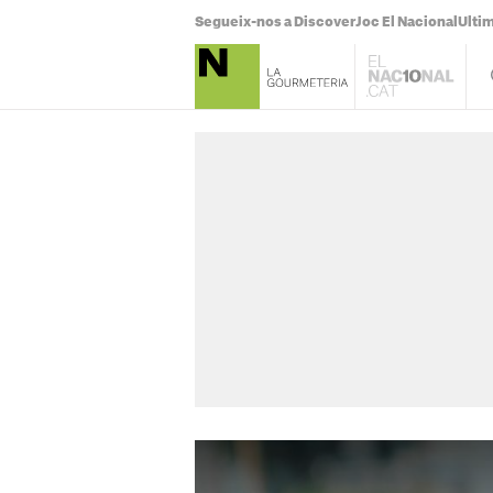
Segueix-nos a Discover
Joc El Nacional
Ultim