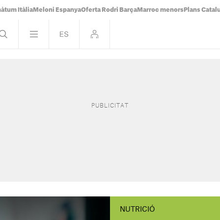
àtum Itàlia
Meloni Espanya
Oferta Rodri Barça
Marroc menors
Plans Catal
NUTRICIÓ