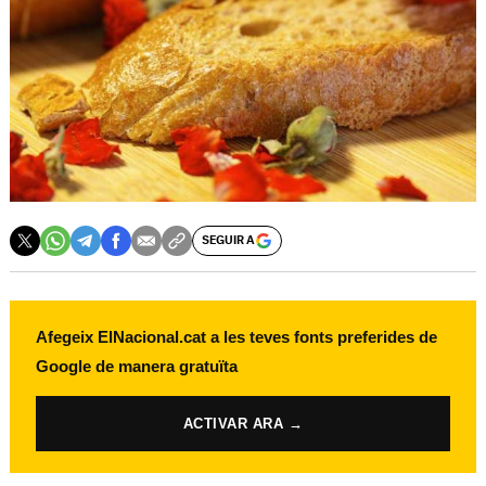
SEGUIR A
Afegeix ElNacional.cat a les teves fonts preferides de
Google de manera gratuïta
ACTIVAR ARA →