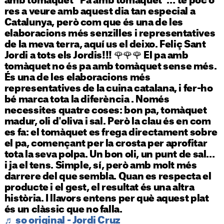
amb tomàquet “Pa amb tomàquet”… té poc o
res a veure amb aquest dia tan especial a
Catalunya, però com que és una de les
elaboracions més senzilles i representatives
de la meva terra, aquí us el deixo. Feliç Sant
Jordi a tots els Jordis!!! 🌹🌹🌹 El pa amb
tomàquet no és pa amb tomàquet sense més.
És una de les elaboracions més
representatives de la cuina catalana, i fer-ho
bé marca tota la diferència . Només
necessites quatre coses: bon pa, tomàquet
madur, oli d'oliva i sal. Però la clau és en com
es fa: el tomàquet es frega directament sobre
el pa, començant per la crosta per aprofitar
tota la seva polpa. Un bon oli, un punt de sal…
i ja el tens. Simple, sí, però amb molt més
darrere del que sembla. Quan es respecta el
producte i el gest, el resultat és una altra
història. I llavors entens per què aquest plat
és un clàssic que no falla.
♬ so original - Jordi Cruz