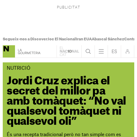
Segueix-nos a Discover
Joc El Nacional
Iran EUA
Abascal Sánchez
Control
NUTRICIÓ
Jordi Cruz explica el
secret del millor pa
amb tomàquet: “No val
qualsevol tomàquet ni
qualsevol oli”
És una recepta tradicional però no tan simple com es