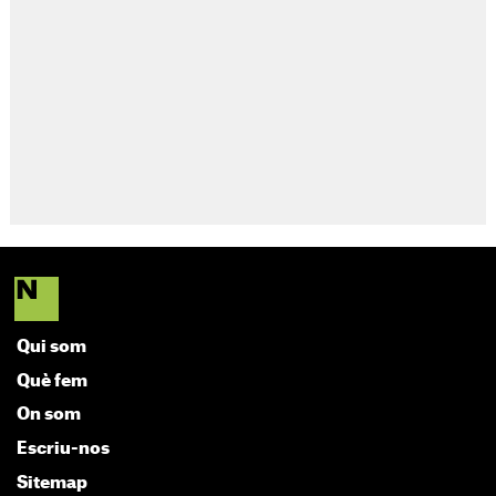
Qui som
Què fem
On som
Escriu-nos
Sitemap