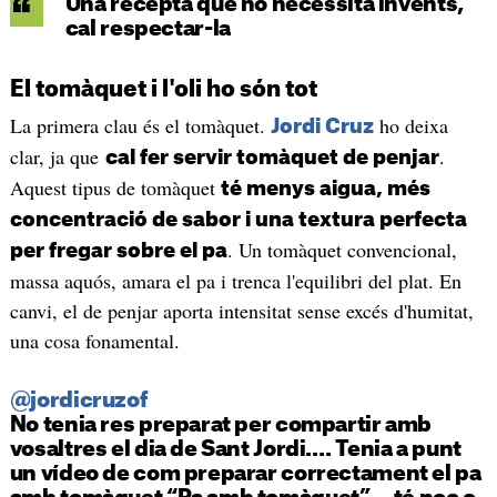
Una recepta que no necessita invents,
cal respectar-la
El tomàquet i l'oli ho són tot
La primera clau és el tomàquet.
ho deixa
Jordi Cruz
clar, ja que
.
cal fer servir tomàquet de penjar
Aquest tipus de tomàquet
té menys aigua, més
concentració de sabor i una textura perfecta
. Un tomàquet convencional,
per fregar sobre el pa
massa aquós, amara el pa i trenca l'equilibri del plat. En
canvi, el de penjar aporta intensitat sense excés d'humitat,
una cosa fonamental.
@jordicruzof
No tenia res preparat per compartir amb
vosaltres el dia de Sant Jordi…. Tenia a punt
un vídeo de com preparar correctament el pa