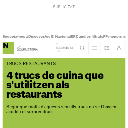
Segueix-nos a Discover
Joc El Nacional
ERC àudios filtrats
PP menors mi
TRUCS RESTAURANTS
4 trucs de cuina que
s'utilitzen als
restaurants
Segur que molts d'aquests senzills trucs no se t'havien
acudit i et sorprendran