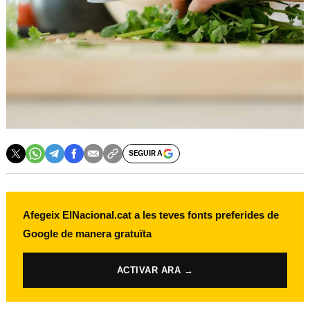
SEGUIR A
Afegeix ElNacional.cat a les teves fonts preferides de
Google de manera gratuïta
ACTIVAR ARA →