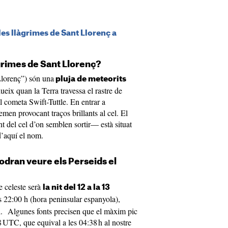
 les llàgrimes de Sant Llorenç a
àgrimes de Sant Llorenç?
Llorenç”) són una
pluja de meteorits
eix quan la Terra travessa el rastre de
 cometa Swift-Tuttle. En entrar a
emen provocant traços brillants al cel. El
nt del cel d’on semblen sortir— està situat
 d’aquí el nom.
podran veure els Perseids el
e celeste serà
la nit del 12 a la 13
 22:00 h (hora peninsular espanyola),
al. Algunes fonts precisen que el màxim pic
8 UTC, que equival a les 04:38 h al nostre