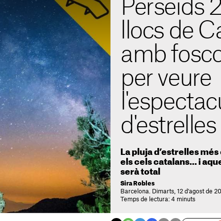
Perseids 2
llocs de C
amb fosco
per veure
l'espectac
d'estrelles
La pluja d’estrelles més
els cels catalans... i aqu
serà total
Sira Robles
Barcelona. Dimarts, 12 d'agost de 2
Temps de lectura: 4 minuts