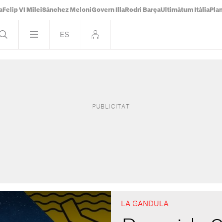
a
Felip VI Milei
Sánchez Meloni
Govern Illa
Rodri Barça
Ultimàtum Itàlia
Pla
LA GANDULA