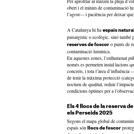
Per aprofitar al màxim la pluja d’es
obert i el mínim de contaminació lu
l’agost— i paciència per deixar que 
A Catalunya hi ha
espais natura
paisatgístic o ecològic, sinó també 
o punts de re
reserves de foscor
contaminació lumínica.
En aquestes zones, l’enllumenat públ
només es permeten instal·lacions qu
concrets, i tota l’àrea d’influènci
de tenir la màxima protecció (catego
nocturn de qualitat, reduir l’impact
condicions òptimes per a l’observac
Els 4 llocs de la reserva d
els Perseids 2025
Segons el mapa global de contamina
espais són
protegi
llocs de foscor