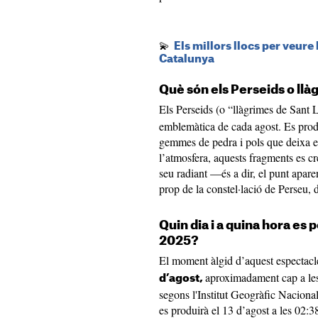
💫
Els millors llocs per veure
Catalunya
Què són els Perseids o ll
Els Perseids (o “llàgrimes de Sant 
emblemàtica de cada agost. Es produ
gemmes de pedra i pols que deixa el
l’atmosfera, aquests fragments es cr
seu radiant —és a dir, el punt apare
prop de la constel·lació de Perseu,
Quin dia i a quina hora es 
2025?
El moment àlgid d’aquest espectacl
aproximadament cap a les
d’agost,
segons l'Institut Geogràfic Nacion
es produirà el 13 d’agost a les 02:3