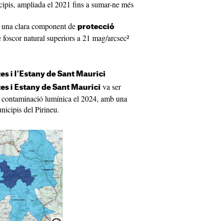
cipis, ampliada el 2021 fins a sumar-ne més
b una clara component de
protecció
e foscor natural superiors a 21 mag/arcsec²
es i l'Estany de Sant Maurici
va ser
es i Estany de Sant Maurici
la contaminació lumínica el 2024, amb una
nicipis del Pirineu.