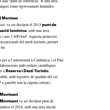
. Cada “punt de referència” té una àrea
iques estan rigorosament limitades.
el Montsec
ec va ser declarat el 2013
punt de
, amb una àrea
nació lumínica
is i uns 1.600 km². Aquesta protecció
excepcionals del medi nocturn, permet
l nu.
s per a l’astronomia a Catalunya, i el Parc
aboracions amb entitats científiques
om a
Reserva i Destí Turístic
ible, amb registres de qualitat del cel
 a gairebé tota la cúpula celeste).
e Montsant
va ser declarat punt de
e Montsant
umínica el 2018, amb una àrea inicial