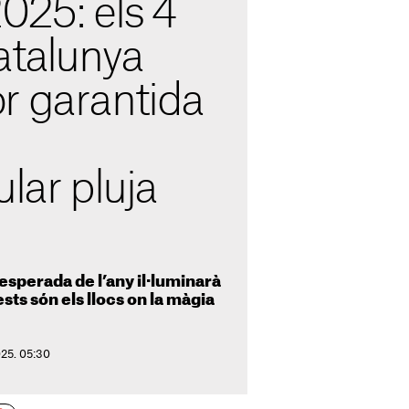
025: els 4
atalunya
r garantida
ular pluja
 esperada de l’any il·luminarà
ests són els llocs on la màgia
025. 05:30