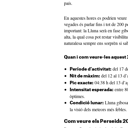
país.
En aquestes hores es podrien veure e
vegades és parlar fins i tot de 200 
important: la Lluna serà en fase gi
alta, la qual cosa pot restar visibil
naturalesa sempre ens sorprèn si sa
Quan i com veure-les aquest
del 17 de
Període d’activitat:
del 12 al 13 d’
Nit de màxim:
04:38 h del 13 d’ag
Pic exacte:
entre 8
Intensitat esperada:
òptimes.
Lluna gibosa 
Condició lunar:
la visió dels meteors més febles.
Com veure els Perseids 2