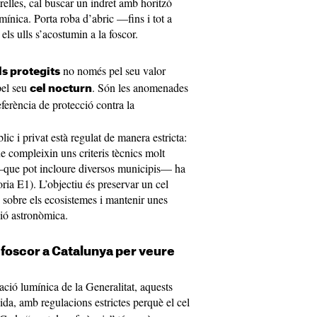
trelles, cal buscar un indret amb horitzó
mínica. Porta roba d’abric —fins i tot a
els ulls s’acostumin a la foscor.
no només pel seu valor
ls protegits
pel seu
. Són les anomenades
cel nocturn
ferència de protecció contra la
ic i privat està regulat de manera estricta:
e compleixin uns criteris tècnics molt
a —que pot incloure diversos municipis— ha
ria E1). L’objectiu és preservar un cel
e sobre els ecosistemes i mantenir unes
ió astronòmica.
e foscor a Catalunya per veure
ció lumínica de la Generalitat, aquests
da, amb regulacions estrictes perquè el cel