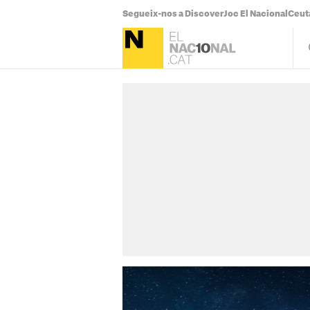
Segueix-nos a Discover
Joc El Nacional
Ceut