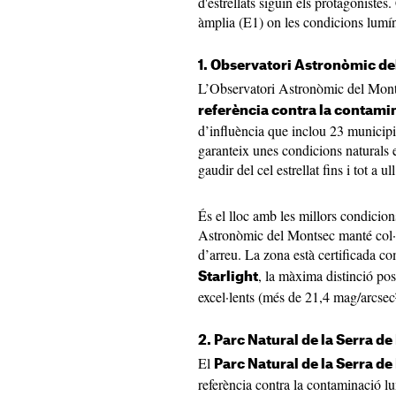
d'estrellats siguin els protagonistes
àmplia (E1) on les condicions lumín
1. Observatori Astronòmic d
L’Observatori Astronòmic del Monts
referència contra la contami
d’influència que inclou 23 municip
garanteix unes condicions naturals 
gaudir del cel estrellat fins i tot a ul
És el lloc amb les millors condicion
Astronòmic del Montsec manté col·l
d’arreu. La zona està certificada c
, la màxima distinció poss
Starlight
excel·lents (més de 21,4 mag/arcsec²
2. Parc Natural de la Serra d
El
Parc Natural de la Serra d
referència contra la contaminació l