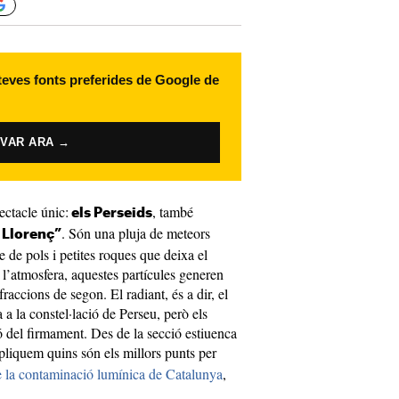
 teves fonts preferides de Google de
IVAR ARA →
ectacle únic:
, també
els Perseids
. Són una pluja de meteors
 Llorenç”
e de pols i petites roques que deixa el
 l’atmosfera, aquestes partícules generen
fraccions de segon. El radiant, és a dir, el
 a la constel·lació de Perseu, però els
 del firmament. Des de la secció estiuenca
xpliquem quins són els millors punts per
 la contaminació lumínica de Catalunya
,