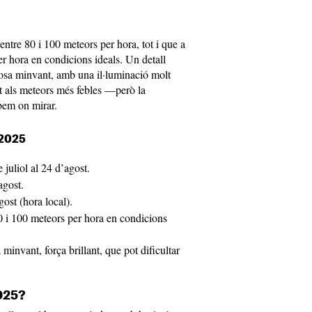
ntre 80 i 100 meteors per hora, tot i que a
per hora en condicions ideals. Un detall
bosa minvant, amb una il·luminació molt
itat als meteors més febles —però la
bem on mirar.
 2025
 juliol al 24 d’agost.
agost.
ost (hora local).
0 i 100 meteors per hora en condicions
minvant, força brillant, que pot dificultar
025?