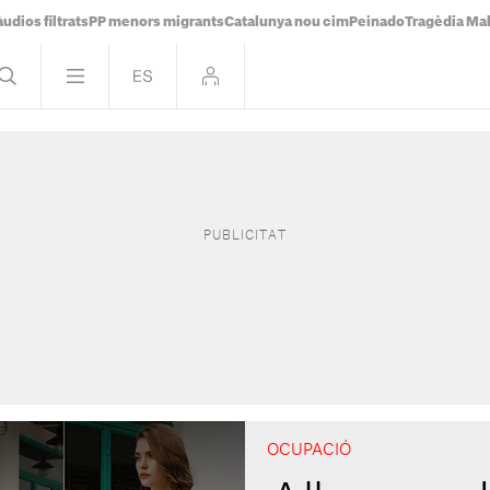
udios filtrats
PP menors migrants
Catalunya nou cim
Peinado
Tragèdia Ma
OCUPACIÓ