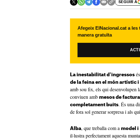
SEGUIR A
Afegeix ElNacional.cat a les
manera gratuïta
ACT
és
La inestabilitat d'ingressos
de la feina en el món artístic 
amb sou fix, els qui desenvolupen 
conviuen amb
mesos de factura
. És una di
completament buits
de fora sol generar sorpresa i als qui
, que treballa com a
Alba
model i
il·lustra perfectament aquesta munt