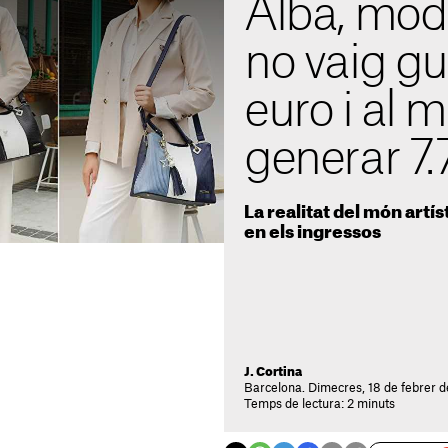
Alba, mode
no vaig gu
euro i al 
generar 7.
La realitat del món artís
en els ingressos
J. Cortina
Barcelona. Dimecres, 18 de febrer d
Temps de lectura: 2 minuts