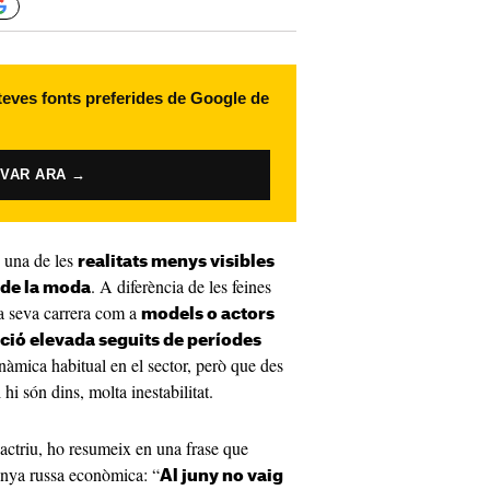
 teves fonts preferides de Google de
IVAR ARA →
 una de les
realitats menys visibles
. A diferència de les feines
i de la moda
la seva carrera com a
models o actors
ció elevada seguits de períodes
nàmica habitual en el sector, però que des
 hi són dins, molta inestabilitat.
actriu, ho resumeix en una frase que
anya russa econòmica: “
Al juny no vaig