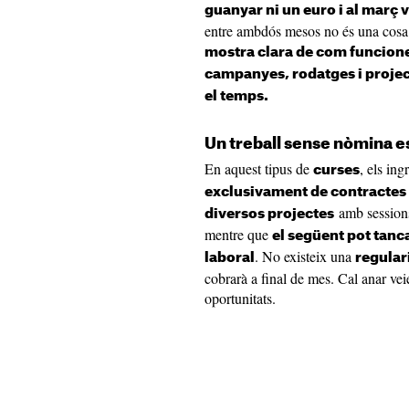
guanyar ni un euro i al març 
entre ambdós mesos no és una cosa p
mostra clara de com funcione
campanyes, rodatges i project
el temps.
Un treball sense nòmina e
En aquest tipus de
, els in
curses
exclusivament de contractes
amb sessions 
diversos projectes
mentre que
el següent pot tanc
. No existeix una
laboral
regular
cobrarà a final de mes. Cal anar vei
oportunitats.