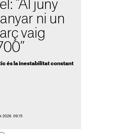
l: “Al juny
anyar ni un
març vaig
700”
tic és la inestabilitat constant
e 2026. 09:15