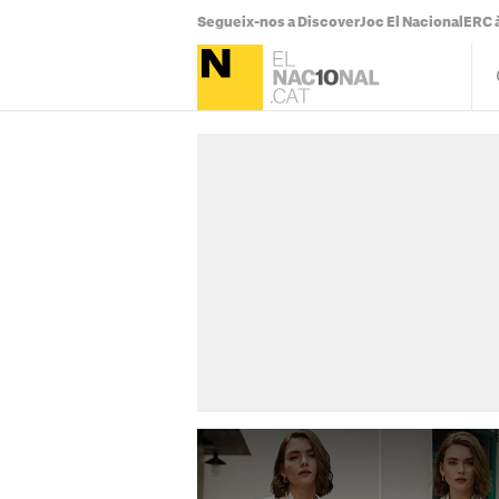
Segueix-nos a Discover
Joc El Nacional
ERC à