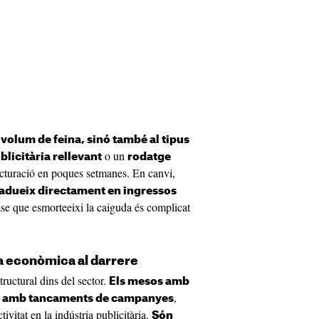
l
volum de feina, sinó també al tipus
o un
licitària rellevant
rodatge
acturació en poques setmanes. En canvi,
tradueix directament en ingressos
base que esmorteeixi la caiguda és complicat
a econòmica al darrere
tructural dins del sector.
Els mesos amb
,
dir amb tancaments de campanyes
ivitat en la indústria publicitària.
Són