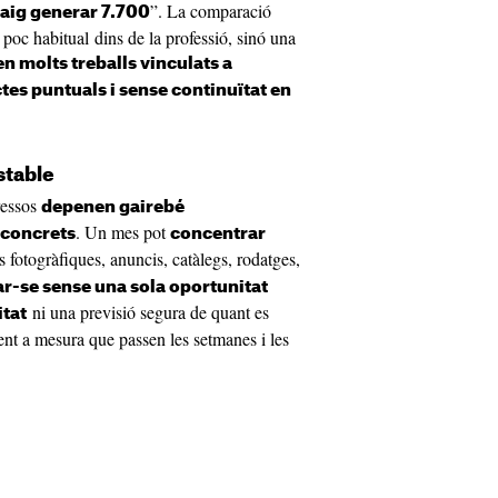
”. La comparació
vaig generar 7.700
oc habitual dins de la professió, sinó una
n molts treballs vinculats a
es puntuals i sense continuïtat en
stable
gressos
depenen gairebé
. Un mes pot
 concrets
concentrar
fotogràfiques, anuncis, catàlegs, rodatges,
ar-se sense una sola oportunitat
ni una previsió segura de quant es
itat
ent a mesura que passen les setmanes i les