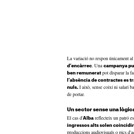
La variació no respon únicament a
. Una
d’encàrrec
campanya pub
pot disparar la f
ben remunerat
l’absència de contractes es 
I això, sense coixí ni salari 
nuls.
de portar.
Un sector sense una lògic
El cas d'
reflecteix un patró es
Alba
ingressos alts solen coinci
produccions audiovisuals o pics d'act