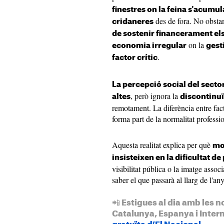
finestres on la feina s'acumula
des de fora. No obsta
cridaneres
de sostenir financerament els
on la
economia irregular
gest
.
factor crític
La percepció social del sector
, però ignora la
altes
discontinuï
remotament. La diferència entre fact
forma part de la normalitat professio
Aquesta realitat explica per què
mo
insisteixen en la dificultat de
visibilitat pública o la imatge associ
saber el que passarà al llarg de l'an
📲 Estigues al dia amb les n
Catalunya, Espanya i Inter