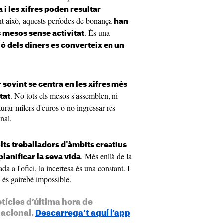
 i les xifres poden resultar
nt això, aquests períodes de bonança
han
. És una
 mesos sense activitat
ió dels diners es converteix en un
 sovint se centra en les xifres més
. No tots els mesos s'assemblen, ni
tat
urar milers d'euros o no ingressar res
nal.
lts treballadors d'àmbits creatius
. Més enllà de la
 planificar la seva vida
ada a l'ofici, la incertesa és una constant. I
y és gairebé impossible.
otícies d’última hora de
nacional.
Descarrega’t aquí l’app