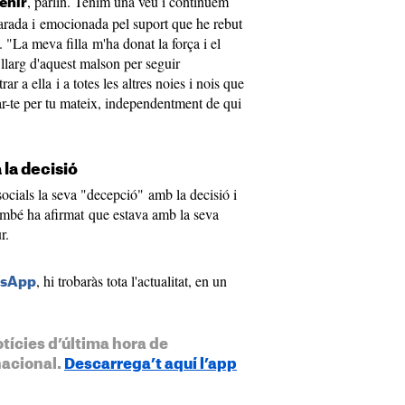
, parlin. Tenim una veu i continuem
enir
laparada i emocionada pel suport que he rebut
"La meva filla m'ha donat la força i el
 llarg d'aquest malson per seguir
rar a ella i a totes les altres noies i nois que
ar-te per tu mateix, independentment de qui
la decisió
ocials la seva "decepció" amb la decisió i
ambé ha afirmat que estava amb la seva
ur.
, hi trobaràs tota l'actualitat, en un
tsApp
otícies d’última hora de
nacional.
Descarrega’t aquí l’app