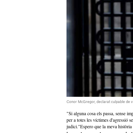
Conor McGregor, declarat culpable de vi
"Si alguna cosa els passa, sense impo
per a totes les víctimes d'agressió 
judici."Espero que la meva història