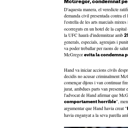
McGregor, condemnat per
D'aquesta manera, el veredicte ratif
demanda civil presentada contra el 
l'estrella de les arts marcials mixtes
ocorreguts en un hotel de la capital
la UFC haurà d'indemnitzar amb
2
generals, especials, agreujats i puni
va poder treballar per raons de salut
McGregor
evita la condemna p
Hand va iniciar accions civils despré
decidís no acusar criminalment McG
començar dijous i van continuar fin
jurat, ambdues parts van presentar e
l'advocat de Hand afirmar que McGr
", men
comportament horrible
argumentar que Hand havia creat "
havia enganyat a la seva parella am