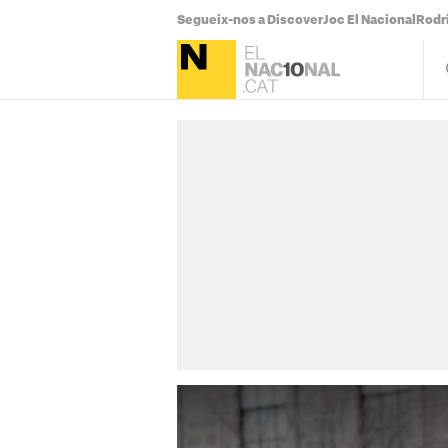
Segueix-nos a Discover
Joc El Nacional
Rodr