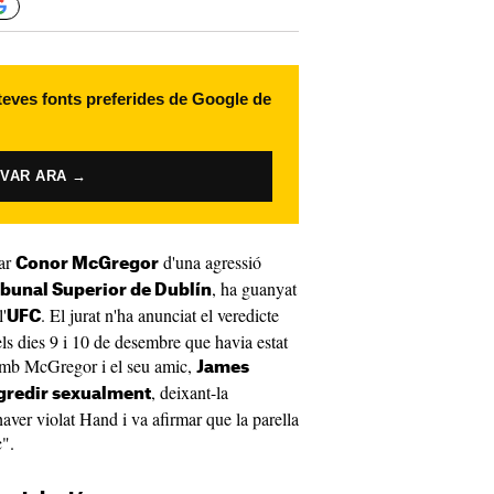
 teves fonts preferides de Google de
IVAR ARA →
sar
d'una agressió
Conor McGregor
, ha guanyat
ibunal Superior de Dublín
l'
. El jurat n'ha anunciat el veredicte
UFC
ls dies 9 i 10 de desembre que havia estat
 amb McGregor i el seu amic,
James
, deixant-la
gredir sexualment
ver violat Hand i va afirmar que la parella
c".