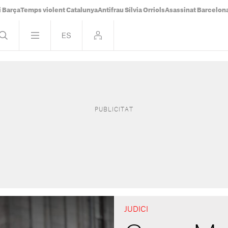
i Barça
Temps violent Catalunya
Antifrau Sílvia Orriols
Asassinat Barcelon
JUDICI