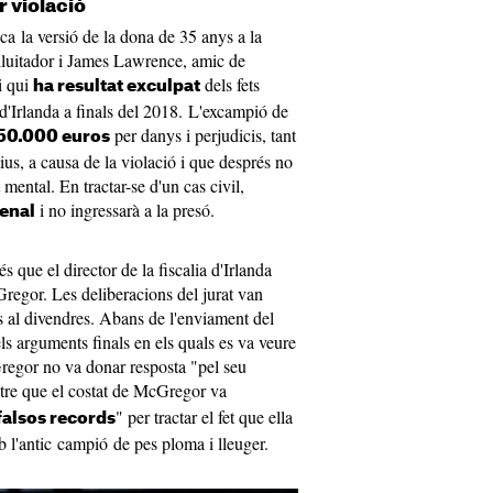
 violació
ica la versió de la dona de 35 anys a la
lluitador i James Lawrence, amic de
 i qui
dels fets
ha resultat exculpat
 d'Irlanda a finals del 2018. L'excampió de
per danys i perjudicis, tant
50.000 euros
tius, a causa de la violació i que després no
 mental. En tractar-se d'un cas civil,
i no ingressarà a la presó.
enal
s que el director de la fiscalia d'Irlanda
regor. Les deliberacions del jurat van
s al divendres. Abans de l'enviament del
ls arguments finals en els quals es va veure
egor no va donar resposta "pel seu
tre que el costat de McGregor va
" per tractar el fet que ella
falsos records
b l'antic campió de pes ploma i lleuger.