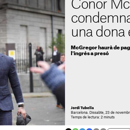
Conor Mc
condemnat
una dona 
McGregor haurà de paga
l'ingrés a presó
Jordi Tubella
Barcelona. Dissabte, 23 de novembr
Temps de lectura: 2 minuts