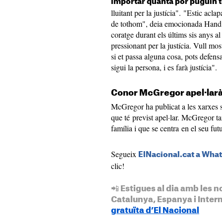
importar quanta por puguin t
lluitant per la justícia". "Estic ac
de tothom", deia emocionada Hand. 
coratge durant els últims sis anys al
pressionant per la justícia. Vull most
si et passa alguna cosa, pots defens
sigui la persona, i es farà justícia".
Conor McGregor apel·larà 
McGregor ha publicat a les xarxes s
que té previst apel·lar. McGregor t
família i que se centra en el seu fut
Segueix
ElNacional.cat a Wha
clic!
📲 Estigues al dia amb les n
Catalunya, Espanya i Inter
gratuïta d’El Nacional