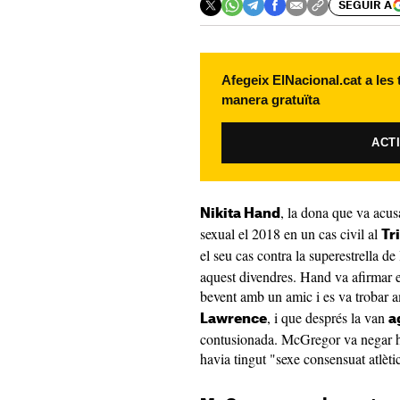
SEGUIR A
Afegeix ElNacional.cat a les
manera gratuïta
ACT
, la dona que va acu
Nikita Hand
sexual el 2018 en un cas civil al
Tr
el seu cas contra la superestrella de 
aquest divendres. Hand va afirmar e
bevent amb un amic i es va trobar
, i que després la van
Lawrence
a
contusionada. McGregor va negar ha
havia tingut "sexe consensuat atlèti