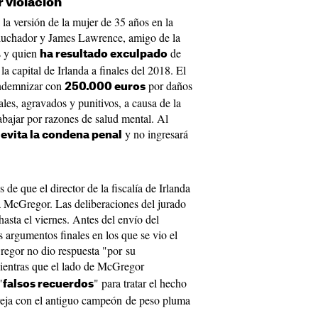
 violación
a la versión de la mujer de 35 años en la
 luchador y James Lawrence, amigo de la
as y quien
de
ha resultado exculpado
la capital de Irlanda a finales del 2018. El
ndemnizar con
por daños
250.000 euros
iales, agravados y punitivos, a causa de la
abajar por razones de salud mental. Al
r
y no ingresará
evita la condena penal
 de que el director de la fiscalía de Irlanda
a McGregor. Las deliberaciones del jurado
asta el viernes. Antes del envío del
s argumentos finales en los que se vio el
egor no dio respuesta "por su
ientras que el lado de McGregor
"
" para tratar el hecho
falsos recuerdos
reja con el antiguo campeón de peso pluma