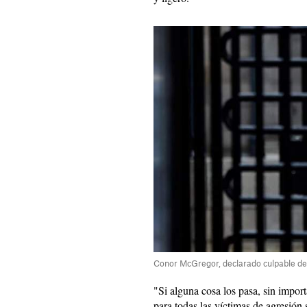
Conor McGregor, declarado culpable de 
"Si alguna cosa los pasa, sin importa
para todas las víctimas de agresión 