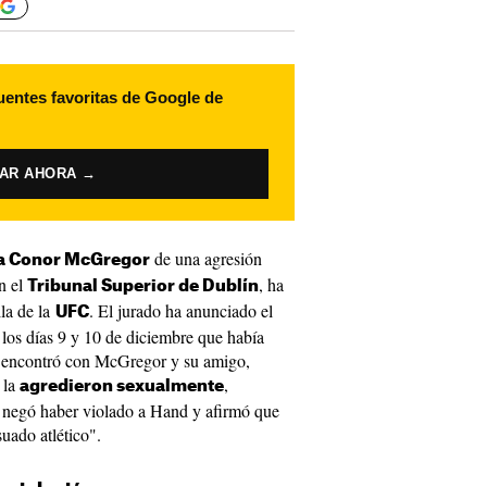
uentes favoritas de Google de
VAR AHORA →
de una agresión
a Conor McGregor
en el
, ha
Tribunal Superior de Dublín
lla de la
. El jurado ha anunciado el
UFC
 los días 9 y 10 de diciembre que había
 encontró con McGregor y su amigo,
 la
,
agredieron sexualmente
negó haber violado a Hand y afirmó que
uado atlético".