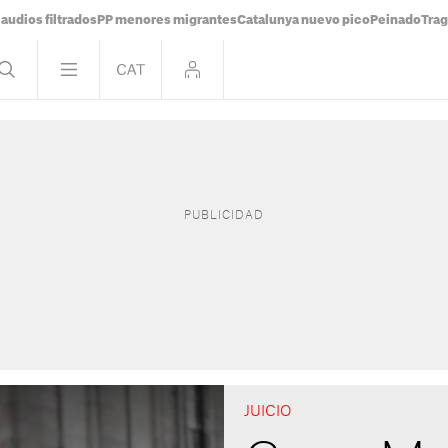
audios filtrados
PP menores migrantes
Catalunya nuevo pico
Peinado
Trag
JUICIO