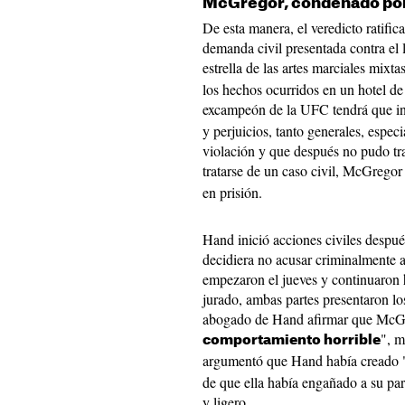
McGregor, condenado por
De esta manera, el veredicto ratific
demanda civil presentada contra el
estrella de las artes marciales mixt
los hechos ocurridos en un hotel de 
excampeón de la UFC tendrá que i
y perjuicios, tanto generales, espec
violación y que después no pudo tr
tratarse de un caso civil, McGrego
en prisión.
Hand inició acciones civiles después
decidiera no acusar criminalmente 
empezaron el jueves y continuaron h
jurado, ambas partes presentaron lo
abogado de Hand afirmar que McGr
", m
comportamiento horrible
argumentó que Hand había creado 
de que ella había engañado a su pa
y ligero.