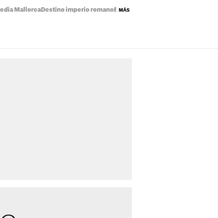
edia Mallorca
Destino imperio romano
Eclipse solar mapa
Precio de la luz
MÁS