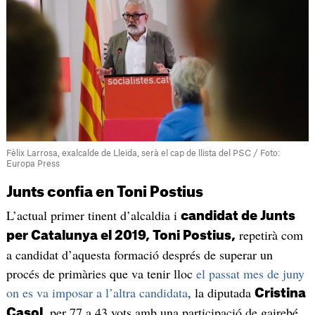
Fèlix Larrosa, exalcalde de Lleida, serà el cap de llista del PSC / Foto:
Europa Press
Junts confia en Toni Postius
L’actual primer tinent d’alcaldia i
candidat de Junts
repetirà com
per Catalunya el 2019, Toni Postius,
a candidat d’aquesta formació després de superar un
procés de primàries que va tenir lloc
el passat mes de juny
on es va imposar a l’altra candidata
, la diputada
Cristina
, per 77 a 43 vots amb una participació de gairebé
Casol