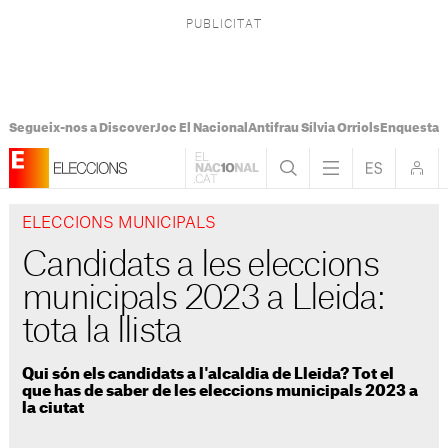
Segueix-nos a Discover
Joc El Nacional
Antifrau Sílvia Orriols
Enquesta F
ELECCIONS MUNICIPALS
Candidats a les eleccions
municipals 2023 a Lleida:
tota la llista
Qui són els candidats a l'alcaldia de Lleida? Tot el
que has de saber de les eleccions municipals 2023 a
la ciutat