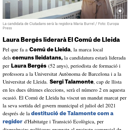
La candidata de Ciutadans serà la regidora Maria Burrel / Foto: Europa
Press
Laura Bergés liderarà El Comú de Lleida
Pel que fa a
, la marca local
Comú de Lleida
dels
la candidatura estarà liderada
comuns lleidatans,
per
(52 anys), periodista de formació i
Laura Bergés
professora a la Universitat Autònoma de Barcelona i a la
Universitat de Lleida.
, cap de llista
Sergi Talamonte
en les dues últimes eleccions, serà el número 2 en aquesta
ocasió. El Comú de Lleida ha viscut un mandat marcat per
la seva sortida del govern municipal el juliol del 2021
després de la
destitució de Talamonte com a
d'Habitatge i Transició Ecològica, per
regidor
divergències polítiques respecte al projecte comercial de