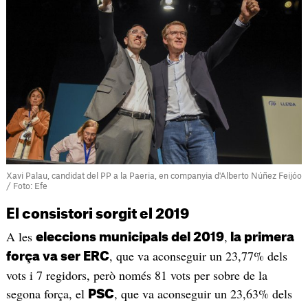
Xavi Palau, candidat del PP a la Paeria, en companyia d'Alberto Núñez Feijóo
/ Foto: Efe
El consistori sorgit el 2019
A les
,
eleccions municipals del 2019
la primera
, que va aconseguir un 23,77% dels
força va ser ERC
vots i 7 regidors, però només 81 vots per sobre de la
segona força, el
, que va aconseguir un 23,63% dels
PSC