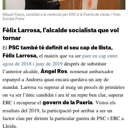
Miquel Pueyo, candidat a la reelecció per ERC a la Paeria de Lleida / Foto:
Europa Press
Fèlix Larrosa, l’alcalde socialista que vol
tornar
El
PSC també té definit el seu cap de llista,
el mateix que va ser
paer en cap entre
Fèlix Larrosa,
agost de 2018 i juny de 2019
després de substituir
l’anterior alcalde,
, nomenat ambaixador
Àngel Ros
espanyol a Andorra quan encara quedava un any de
mandat. Larrosa va superar al maig un procés de primàries
on va ser l’únic candidat i ara té un repte ben clar, superar
ERC i recuperar el
. Vistos els
govern de la Paeria
resultats del 2019, la participació pot arribar a ser un
factor clau per dirimir la particular guerra de PSC i ERC a
Lleida.