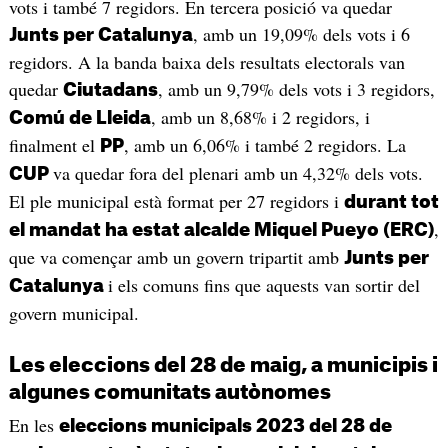
vots i també 7 regidors. En tercera posició va quedar
, amb un 19,09% dels vots i 6
Junts per Catalunya
regidors. A la banda baixa dels resultats electorals van
quedar
, amb un 9,79% dels vots i 3 regidors,
Ciutadans
, amb un 8,68% i 2 regidors, i
Comú de Lleida
finalment el
, amb un 6,06% i també 2 regidors. La
PP
va quedar fora del plenari amb un 4,32% dels vots.
CUP
El ple municipal està format per 27 regidors i
durant tot
,
el mandat ha estat alcalde Miquel Pueyo (ERC)
que va començar amb un govern tripartit amb
Junts per
i els comuns fins que aquests van sortir del
Catalunya
govern municipal.
Les eleccions del 28 de maig, a municipis i
algunes comunitats autònomes
En les
eleccions municipals 2023 del 28 de