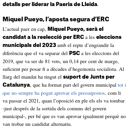
.
detalls per liderar la Paeria de Lleida
Miquel Pueyo, l’aposta segura d’ERC
L’actual paer en cap,
Miquel Pueyo, serà el
a les
candidat a la reelecció per ERC
eleccions
amb el repte d’engrandir la
municipals del 2023
diferència que el va separar del
a les eleccions del
PSC
2019, que va ser de 81 vots, un 0,14 per cent de marge,
suficient per posar fi a dècades d’hegemonia socialista. Al
llarg del mandat ha tingut el
suport de
Junts per
, que ha format part del govern municipal
tot i
Catalunya
que no sempre ha pogut aprovar els pressupostos,
com li
va passar el 2021, quan l’oposició en ple els els va tombar
-just després de la sortida dels comuns del govern
municipal-, per bé que es van aprovar igualment perquè no
van trobar un candidat alternatiu.