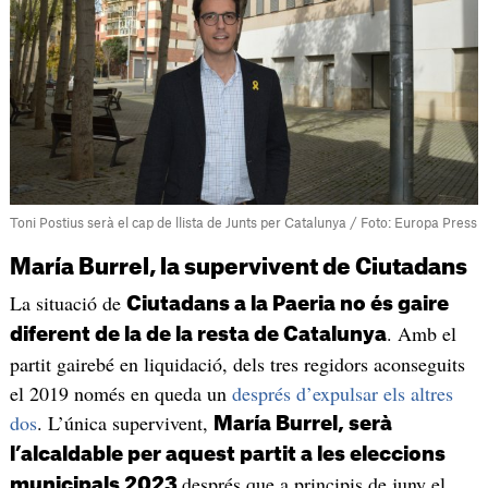
Toni Postius serà el cap de llista de Junts per Catalunya / Foto: Europa Press
María Burrel, la supervivent de Ciutadans
La situació de
Ciutadans a la Paeria no és gaire
. Amb el
diferent de la de la resta de Catalunya
partit gairebé en liquidació, dels tres regidors aconseguits
el 2019 només en queda un
després d’expulsar els altres
dos
. L’única supervivent,
María Burrel, serà
l’alcaldable per aquest partit a les eleccions
després que a principis de juny el
municipals 2023