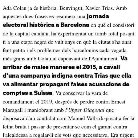
Ada Colau ja és història. Benvingut, Xavier Trias. Amb
aquestes dues frases es resumeix una
jornada
en què el consistori
electoral històrica a Barcelona
de la capital catalana ha experimentat un tomb total posant
fi a una etapa negra de vuit anys en què la ciutat s'ha anat
fent petita i els problemes dels barcelonins cada vegada
més grans amb Colau al capdavant de l'Ajuntament.
Va
arribar de males maneres el 2015, a cavall
d'una campanya indigna contra Trias que ella
va alimentar propagant falses acusacions de
. Va conservar la vara de
comptes a Suïssa
comandament el 2019, després de perdre contra Ernest
Maragall i maniobrant amb
l'Upper Diagonal
que
disposava d'un candidat com Manuel Valls disposat a fer la
feina bruta i passar de presentar-se com el garant contra
l'alcaldessa a regalar-li els vots que necessitava. Era urgent