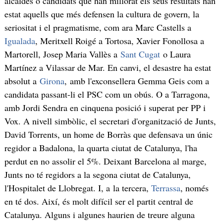
alcaldes o candidats que han millorat els seus resultats han
estat aquells que més defensen la cultura de govern, la
seriositat i el pragmatisme, com ara Marc Castells a
Igualada
, Meritxell Roigé a Tortosa, Xavier Fonollosa a
Martorell, Josep Maria Vallès a
Sant Cugat
o Laura
Martínez a Vilassar de Mar. En canvi, el desastre ha estat
absolut a
Girona
, amb l'exconsellera Gemma Geis com a
candidata passant-li el PSC com un obús. O a Tarragona,
amb Jordi Sendra en cinquena posició i superat per PP i
Vox. A nivell simbòlic, el secretari d'organització de Junts,
David Torrents, un home de Borràs que defensava un únic
regidor a Badalona, la quarta ciutat de Catalunya, l'ha
perdut en no assolir el 5%. Deixant Barcelona al marge,
Junts no té regidors a la segona ciutat de Catalunya,
l'Hospitalet de Llobregat. I, a la tercera,
Terrassa
, només
en té dos. Així, és molt difícil ser el partit central de
Catalunya. Alguns i algunes haurien de treure alguna