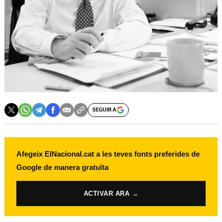
SEGUIR A
Afegeix ElNacional.cat a les teves fonts preferides de
Google de manera gratuïta
ACTIVAR ARA →