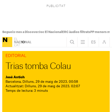
Segueix-nos a Discover
Joc El Nacional
ERC àudios filtrats
PP menors mi
EDITORIAL
Trias tomba Colau
José Antich
Barcelona. Dilluns, 29 de maig de 2023. 00:58
Actualitzat: Dilluns, 29 de maig de 2023. 02:07
Temps de lectura: 3 minuts