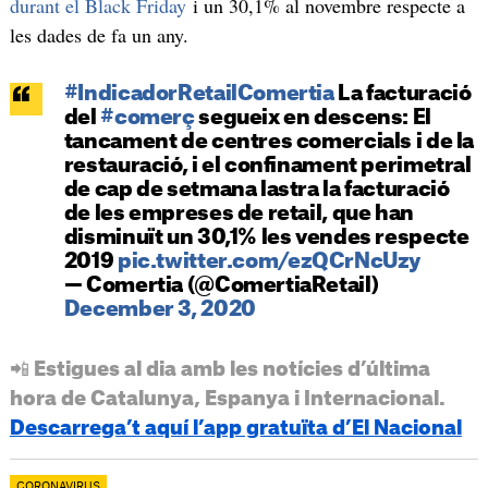
durant el Black Friday
i un 30,1% al novembre respecte a
les dades de fa un any.
#IndicadorRetailComertia
La facturació
del
#comerç
segueix en descens: El
tancament de centres comercials i de la
restauració, i el confinament perimetral
de cap de setmana lastra la facturació
de les empreses de retail, que han
disminuït un 30,1% les vendes respecte
2019
pic.twitter.com/ezQCrNcUzy
— Comertia (@ComertiaRetail)
December 3, 2020
📲 Estigues al dia amb les notícies d’última
hora de Catalunya, Espanya i Internacional.
Descarrega’t aquí l’app gratuïta d’El Nacional
CORONAVIRUS