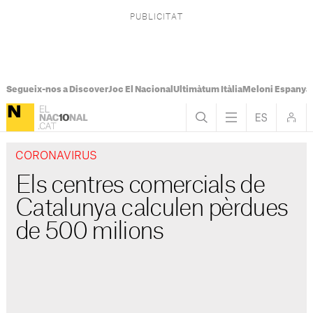
Segueix-nos a Discover
Joc El Nacional
Ultimàtum Itàlia
Meloni Espanya
CORONAVIRUS
Els centres comercials de
Catalunya calculen pèrdues
de 500 milions