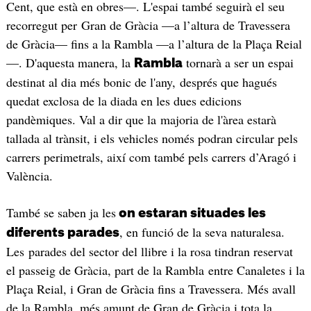
Cent, que està en obres—. L'espai també seguirà el seu
recorregut per Gran de Gràcia —a l’altura de Travessera
de Gràcia— fins a la Rambla —a l’altura de la Plaça Reial
—. D'aquesta manera, la
tornarà a ser un espai
Rambla
destinat al dia més bonic de l'any, després que hagués
quedat exclosa de la diada en les dues edicions
pandèmiques. Val a dir que la majoria de l'àrea estarà
tallada al trànsit, i els vehicles només podran circular pels
carrers perimetrals, així com també pels carrers d’Aragó i
València.
També se saben ja les
on estaran situades les
, en funció de la seva naturalesa.
diferents parades
Les parades del sector del llibre i la rosa tindran reservat
el passeig de Gràcia, part de la Rambla entre Canaletes i la
Plaça Reial, i Gran de Gràcia fins a Travessera. Més avall
de la Rambla, més amunt de Gran de Gràcia i tota la