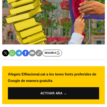
SEGUIR A
Afegeix ElNacional.cat a les teves fonts preferides de
Google de manera gratuïta
ACTIVAR ARA →