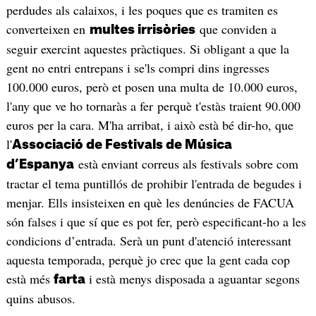
perdudes als calaixos, i les poques que es tramiten es
converteixen en
que conviden a
multes irrisòries
seguir exercint aquestes pràctiques. Si obligant a que la
gent no entri entrepans i se'ls compri dins ingresses
100.000 euros, però et posen una multa de 10.000 euros,
l'any que ve ho tornaràs a fer perquè t'estàs traient 90.000
euros per la cara. M'ha arribat, i això està bé dir-ho, que
l'
Associació de Festivals de Música
està enviant correus als festivals sobre com
d’Espanya
tractar el tema puntillós de prohibir l'entrada de begudes i
menjar. Ells insisteixen en què les denúncies de FACUA
són falses i que sí que es pot fer, però especificant-ho a les
condicions d’entrada. Serà un punt d'atenció interessant
aquesta temporada, perquè jo crec que la gent cada cop
està més
i està menys disposada a aguantar segons
farta
quins abusos.