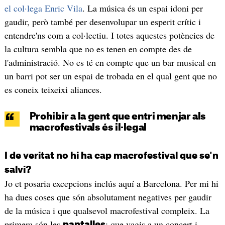
el col·lega Enric Vila
. La música és un espai idoni per
gaudir, però també per desenvolupar un esperit crític i
entendre'ns com a col·lectiu. I totes aquestes potències de
la cultura sembla que no es tenen en compte des de
l'administració. No es té en compte que un bar musical en
un barri pot ser un espai de trobada en el qual gent que no
es coneix teixeixi aliances.
Prohibir a la gent que entri menjar als
macrofestivals és il·legal
I de veritat no hi ha cap macrofestival que se'n
salvi?
Jo et posaria excepcions inclús aquí a Barcelona. Per mi hi
ha dues coses que són absolutament negatives per gaudir
de la música i que qualsevol macrofestival compleix. La
primera són les
; que vagis a un concert i
pantalles