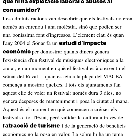
què hi ha explotació laboral o abusos al
consumidor?
Les administracions van descobrir que els festivals no eren
només un enrenou i una molèstia, sinó que podien ser
una boníssima font d'ingressos. L’element clau és quan
l'any 2004 el Sónar fa un
estudi d'impacte
per demostrar quants diners genera
econòmic
l'existència d'un festival de músiques electròniques a la
ciutat, en un moment en què el festival està creixent i el
veïnat del Raval —quan es feia a la plaça del MACBA—
comença a mostrar queixes. I tots els ajuntaments fan
aquest clic de voler un festival: només dura 3 dies, no
genera despeses de manteniment i posa la ciutat al mapa.
Aquest és el moment en què comencen a créixer els
festivals a tot l'Estat, però validar la cultura a través de
l'
i de la generació de beneficis
atracció de turisme
econòmics no la posa en valor. I a sobre hi ha un tema