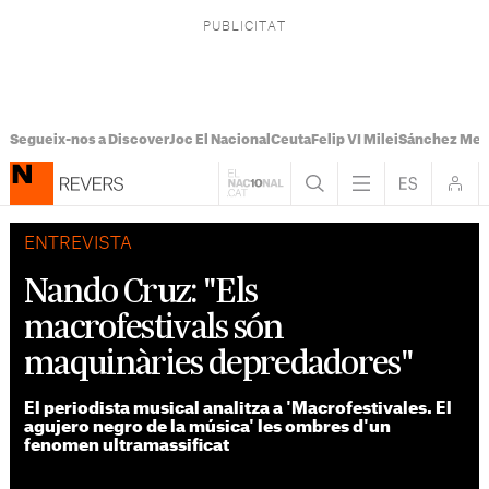
Segueix-nos a Discover
Joc El Nacional
Ceuta
Felip VI Milei
Sánchez Mel
ENTREVISTA
Nando Cruz: "Els
macrofestivals són
maquinàries depredadores"
El periodista musical analitza a 'Macrofestivales. El
agujero negro de la música' les ombres d'un
fenomen ultramassificat