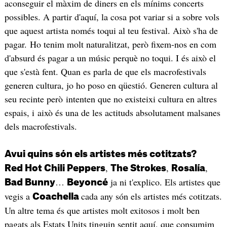
aconseguir el màxim de diners en els mínims concerts
possibles. A partir d'aquí, la cosa pot variar si a sobre vols
que aquest artista només toqui al teu festival. Això s'ha de
pagar. Ho tenim molt naturalitzat, però fixem-nos en com
d'absurd és pagar a un músic perquè no toqui. I és això el
que s'està fent. Quan es parla de que els macrofestivals
generen cultura, jo ho poso en qüestió. Generen cultura al
seu recinte però intenten que no existeixi cultura en altres
espais, i això és una de les actituds absolutament malsanes
dels macrofestivals.
Avui quins són els artistes més cotitzats?
,
,
,
Red Hot Chili Peppers
The Strokes
Rosalía
…
ja ni t'explico. Els artistes que
Bad Bunny
Beyoncé
vegis a
cada any són els artistes més cotitzats.
Coachella
Un altre tema és que artistes molt exitosos i molt ben
pagats als Estats Units tinguin sentit aquí, que consumim