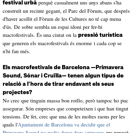
perquè casualment uns anys abans s'ha
festival urbà
construït un recinte gegant, el Parc del Fòrum, que després
d'haver acollit el Fòrum de les Cultures no té cap mena
d'ús. De sobte sembla un espai idoni per fer-hi
macrofestivals. És una ciutat on la
pressió turística
que generen els macrofestivals és enorme i cada cop se
n'hi fan més.
Els macrofestivals de Barcelona —Primavera
Sound, Sónar i Cruïlla— tenen algun tipus de
relació a l’hora de tirar endavant els seus
projectes?
No crec que tinguin massa bon rotllo, però tampoc ho puc
assegurar. Són empreses que competeixen i que han tingut
tensions. De fet, crec que una de les moltes raons per les
quals l'
Ajuntament de Barcelona va decidir que el
Primavera Sound no podia durar dues setmanes
era perquè