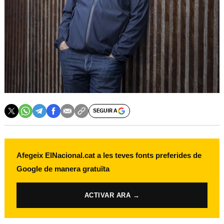
SEGUIR A
Afegeix ElNacional.cat a les teves fonts preferides de
Google de manera gratuïta
ACTIVAR ARA →