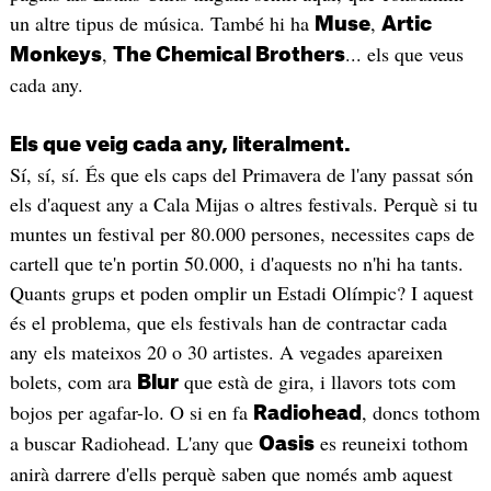
un altre tipus de música. També hi ha
,
Muse
Artic
,
... els que veus
Monkeys
The Chemical Brothers
cada any.
Els que veig cada any, literalment.
Sí, sí, sí. És que els caps del Primavera de l'any passat són
els d'aquest any a Cala Mijas o altres festivals. Perquè si tu
muntes un festival per 80.000 persones, necessites caps de
cartell que te'n portin 50.000, i d'aquests no n'hi ha tants.
Quants grups et poden omplir un Estadi Olímpic? I aquest
és el problema, que els festivals han de contractar cada
any els mateixos 20 o 30 artistes. A vegades apareixen
bolets, com ara
que està de gira, i llavors tots com
Blur
bojos per agafar-lo. O si en fa
, doncs tothom
Radiohead
a buscar Radiohead. L'any que
es reuneixi tothom
Oasis
anirà darrere d'ells perquè saben que només amb aquest