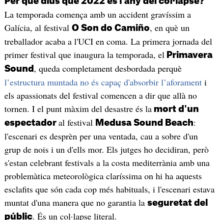
Per què dius que 2022 és l'any del col·lapse?
La temporada comença amb un accident gravíssim a
Galícia, al festival
, en què un
O Son do Camiño
treballador acaba a l'UCI en coma. La primera jornada del
primer festival que inaugura la temporada, el
Primavera
, queda completament desbordada perquè
Sound
l’estructura muntada no és capaç d'absorbir l’aforament
i
els apassionats del festival comencen a dir que allà no
tornen. I el punt màxim del desastre és la
mort d'un
al festival
:
espectador
Medusa Sound Beach
l'escenari es desprèn per una ventada, cau a sobre d'un
grup de nois i un d'ells mor. Els jutges ho decidiran, però
s'estan celebrant festivals a la costa mediterrània amb una
problemàtica meteorològica claríssima on hi ha aquests
esclafits que són cada cop més habituals, i l'escenari estava
muntat d'una manera que no garantia la
seguretat del
. És un col·lapse literal.
públic