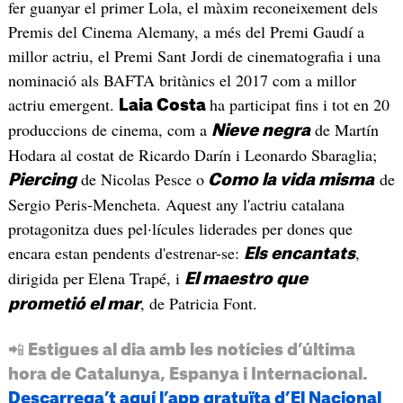
fer guanyar el primer Lola, el màxim reconeixement dels
Premis del Cinema Alemany, a més del Premi Gaudí a
millor actriu, el Premi Sant Jordi de cinematografia i una
nominació als BAFTA britànics el 2017 com a millor
actriu emergent.
ha participat fins i tot en 20
Laia Costa
produccions de cinema, com a
de Martín
Nieve negra
Hodara al costat de Ricardo Darín i Leonardo Sbaraglia;
de Nicolas Pesce o
de
Piercing
Como la vida misma
Sergio Peris-Mencheta. Aquest any l'actriu catalana
protagonitza dues pel·lícules liderades per dones que
encara estan pendents d'estrenar-se:
,
Els encantats
dirigida per Elena Trapé, i
El maestro que
, de Patricia Font.
prometió el mar
📲 Estigues al dia amb les notícies d’última
hora de Catalunya, Espanya i Internacional.
Descarrega’t aquí l’app gratuïta d’El Nacional