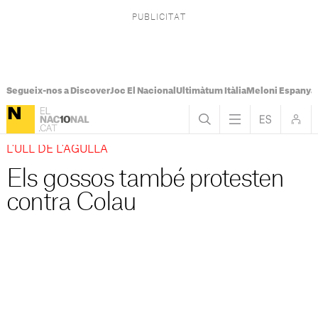
Segueix-nos a Discover
Joc El Nacional
Ultimàtum Itàlia
Meloni Espanya
L'ULL DE L'AGULLA
Els gossos també protesten
contra Colau