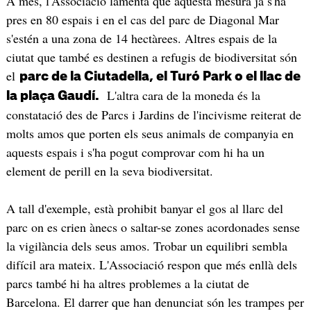
A més, l'Associació lamenta que aquesta mesura ja s'ha
pres en 80 espais i en el cas del parc de Diagonal Mar
s'estén a una zona de 14 hectàrees. Altres espais de la
ciutat que també es destinen a refugis de biodiversitat són
el
parc de la Ciutadella, el Turó Park o el llac de
L'altra cara de la moneda és la
la plaça Gaudí.
constatació des de Parcs i Jardins de l'incivisme reiterat de
molts amos que porten els seus animals de companyia en
aquests espais i s'ha pogut comprovar com hi ha un
element de perill en la seva biodiversitat.
A tall d'exemple, està prohibit banyar el gos al llarc del
parc on es crien ànecs o saltar-se zones acordonades sense
la vigilància dels seus amos. Trobar un equilibri sembla
difícil ara mateix. L'Associació respon que més enllà dels
parcs també hi ha altres problemes a la ciutat de
Barcelona. El darrer que han denunciat són les trampes per