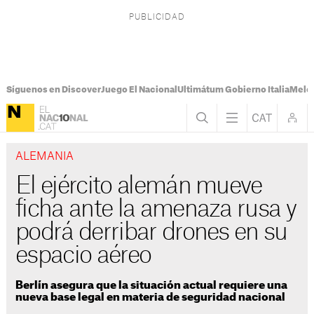
Síguenos en Discover
Juego El Nacional
Ultimátum Gobierno Italia
Melon
ALEMANIA
El ejército alemán mueve
ficha ante la amenaza rusa y
podrá derribar drones en su
espacio aéreo
Berlín asegura que la situación actual requiere una
nueva base legal en materia de seguridad nacional