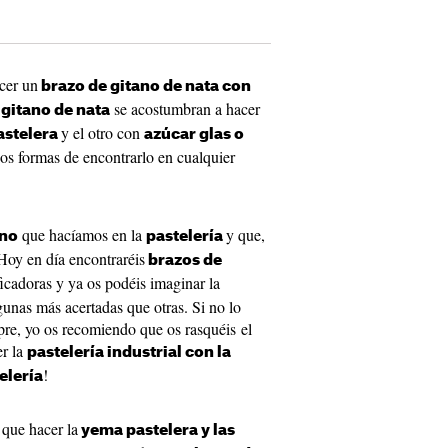
cer un
brazo de gitano de nata con
se acostumbran a hacer
 gitano de nata
y el otro con
stelera
azúcar glas o
dos formas de encontrarlo en cualquier
que hacíamos en la
y que,
ano
pastelería
 Hoy en día encontraréis
brazos de
icadoras y ya os podéis imaginar la
gunas más acertadas que otras. Si no lo
pre, yo os recomiendo que os rasquéis el
er la
pastelería industrial con la
!
elería
que hacer la
yema pastelera y las