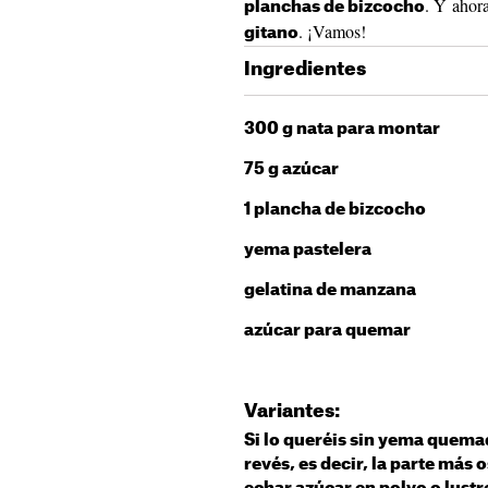
. Y ahor
planchas de bizcocho
. ¡Vamos!
gitano
Ingredientes
300 g nata para montar
75 g azúcar
1 plancha de bizcocho
yema pastelera
gelatina de manzana
azúcar para quemar
Variantes:
Si lo queréis sin yema quemad
revés, es decir, la parte más 