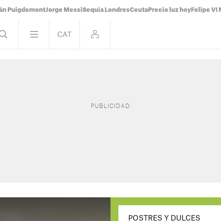
ián Puigdemont
Jorge Messi
Sequía Londres
Ceuta
Precio luz hoy
Felipe VI 
POSTRES Y DULCES