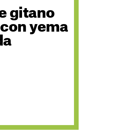
e gitano
 con yema
da