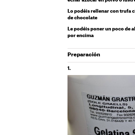
echar azúcar en polvo o lustr
Lo podéis rellenar con trufa c
de chocolate
Le podéis poner un poco de a
por encima
Preparación
1.