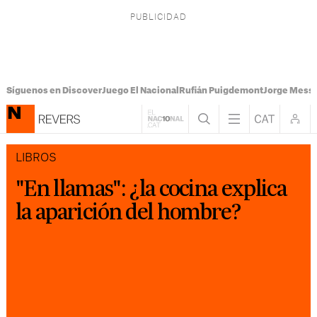
Síguenos en Discover
Juego El Nacional
Rufián Puigdemont
Jorge Messi
LIBROS
"En llamas": ¿la cocina explica
la aparición del hombre?