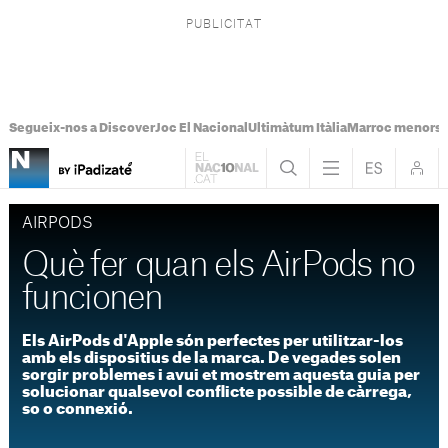
Segueix-nos a Discover
Joc El Nacional
Ultimàtum Itàlia
Marroc menors
AIRPODS
Què fer quan els AirPods no
funcionen
Els AirPods d'Apple són perfectes per utilitzar-los
amb els dispositius de la marca. De vegades solen
sorgir problemes i avui et mostrem aquesta guia per
solucionar qualsevol conflicte possible de càrrega,
so o connexió.