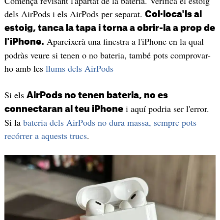
Comença revisant l'apartat de la bateria. Verifica el estoig
dels AirPods i els AirPods per separat.
Col·loca'ls al
estoig, tanca la tapa i torna a obrir-la a prop de
Apareixerà una finestra a l'iPhone en la qual
l'iPhone.
podràs veure si tenen o no bateria, també pots comprovar-
ho amb les
llums dels AirPods
Si els
AirPods no tenen bateria, no es
i aquí podria ser l'error.
connectaran al teu iPhone
Si la
bateria dels AirPods no dura massa, sempre pots
recórrer a aquests trucs
.