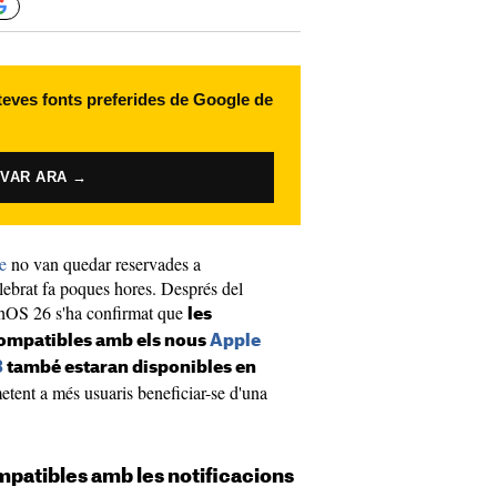
 teves fonts preferides de Google de
IVAR ARA →
e
no van quedar reservades a
ebrat fa poques hores. Després del
chOS 26 s'ha confirmat que
les
compatibles amb els nous
Apple
3
també estaran disponibles en
etent a més usuaris beneficiar-se d'una
patibles amb les notificacions