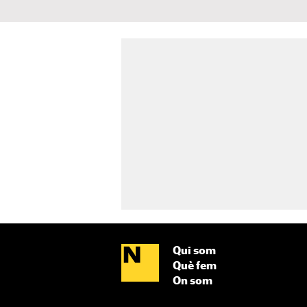
Qui som
Què fem
On som