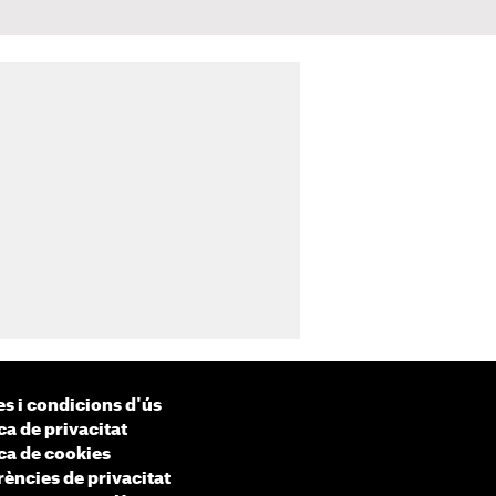
s i condicions d'ús
ca de privacitat
ica de cookies
rències de privacitat