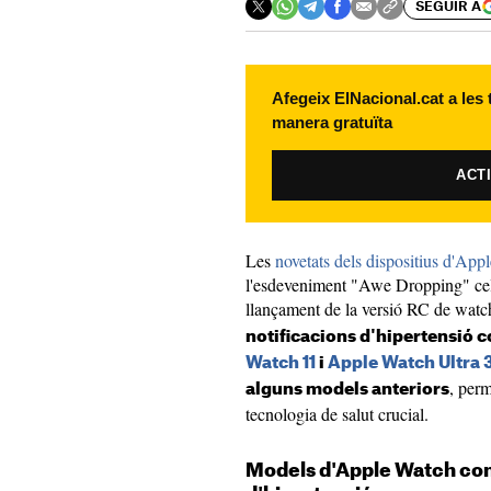
SEGUIR A
Afegeix ElNacional.cat a les
manera gratuïta
ACT
Les
novetats dels dispositius d'Appl
l'esdeveniment "Awe Dropping" cel
llançament de la versió RC de wat
notificacions d'hipertensió 
Watch 11
i
Apple Watch Ultra 
, perm
alguns models anteriors
tecnologia de salut crucial.
Models d'Apple Watch com