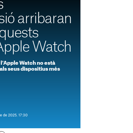
s
sió arribaran
quests
Apple Watch
 l'Apple Watch no està
als seus dispositius més
e de 2025. 17:30