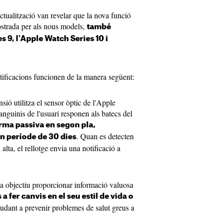
ctualització van revelar que la nova funció
ostrada per als nous models,
també
s 9, l'Apple Watch Series 10 i
otificacions funcionen de la manera següent:
sió utilitza el sensor òptic de l'Apple
nguinis de l'usuari responen als batecs del
orma passiva en segon pla,
. Quan es detecten
n període de 30 dies
 alta, el rellotge envia una notificació a
 a objectiu proporcionar informació valuosa
a fer canvis en el seu estil de vida o
judant a prevenir problemes de salut greus a