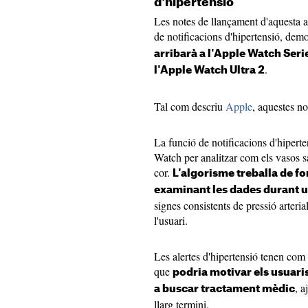
d'hipertensió
Les notes de llançament d'aquesta a
de notificacions d'hipertensió, dem
arribarà a l'Apple Watch Serie
.
l'Apple Watch Ultra 2
Tal com descriu
Apple
, aquestes n
La funció de notificacions d'hiperten
Watch per analitzar com els vasos sa
cor.
L'algorisme treballa de f
examinant les dades durant u
signes consistents de pressió arterial
l'usuari.
Les alertes d'hipertensió tenen com
que
podria motivar els usuaris 
, a
a buscar tractament mèdic
llarg termini.