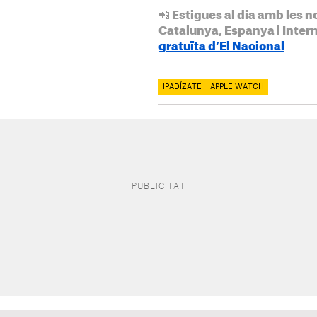
📲 Estigues al dia amb les n
Catalunya, Espanya i Inter
gratuïta d’El Nacional
IPADÍZATE
APPLE WATCH