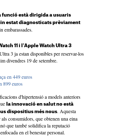
 funció està dirigida a usuaris
in estat diagnosticats prèviament
in embarassades.
atch 11 i l'Apple Watch Ultra 3
tra 3 ja estan disponibles per reservar-los
ròxim divendres 19 de setembre.
ça en 449 euros
n 899 euros
ficacions d'hipertensió a models anteriors
que
la innovació en salut no està
. Aquesta
eus dispositius més nous
r als consumidors, que obtenen una eina
sinó que també solidifica la reputació
enfocada en el benestar personal.