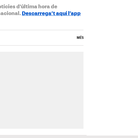
otícies d’última hora de
nacional.
Descarrega’t aquí l’app
MÉS