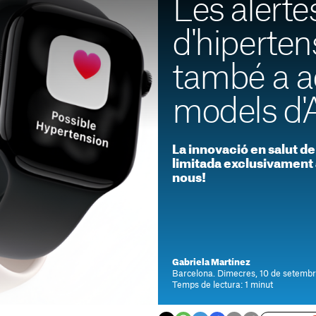
Les alerte
d'hiperten
també a a
models d'
La innovació en salut de
limitada exclusivament 
nous!
Gabriela Martínez
Barcelona. Dimecres, 10 de setembr
Temps de lectura: 1 minut