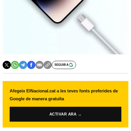
SEGUIR A
Afegeix ElNacional.cat a les teves fonts preferides de
Google de manera gratuïta
ACTIVAR ARA →