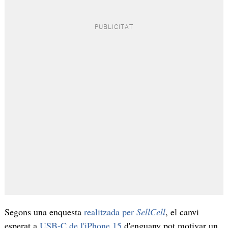
Segons una enquesta
realitzada per
SellCell
, el canvi
esperat a
USB-C de l'iPhone 15
d'enguany pot motivar un