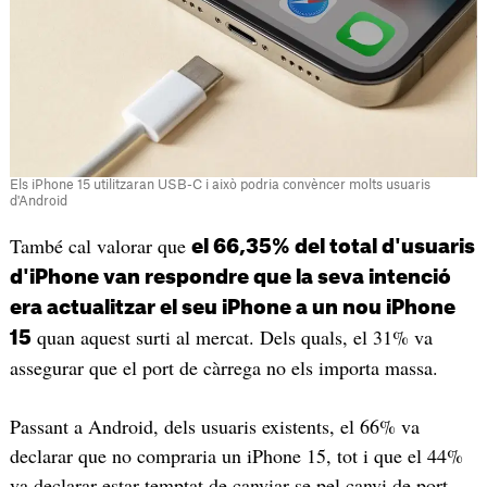
Els iPhone 15 utilitzaran USB-C i això podria convèncer molts usuaris
d'Android
També cal valorar que
el 66,35% del total d'usuaris
d'iPhone van respondre que la seva intenció
era actualitzar el seu iPhone a un nou iPhone
quan aquest surti al mercat. Dels quals, el 31% va
15
assegurar que el port de càrrega no els importa massa.
Passant a Android, dels usuaris existents, el 66% va
declarar que no compraria un iPhone 15, tot i que el 44%
va declarar estar temptat de canviar-se pel canvi de port.