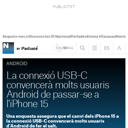
Segueix-nos a Discover
Joc El Nacional
Portades
Emma Vilarasau
Marroc
ANDROID
La connexió USB-C
convencerà molts usuaris
Android de passar-se a
l'iPhone 15
Una enquesta assegura que el canvi dels iPhone 15 a
la connexió USB-C convencerà molts usuaris
d'Android de fer el salt.