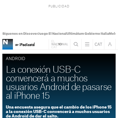
Síguenos en Discover
Juego El Nacional
Ultimátum Gobierno Italia
Melon
ANDROID
La conexión USB-C
convencerá a muchos
usuarios Android de pasarse
al iPhone 15
Una encuesta asegura que el cambio de los iPhone 15
a la conexión USB-C convencerá a muchos usuarios
de Android de dar el salto.