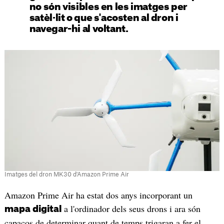
no són visibles en les imatges per
satèl·lit o que s'acosten al dron i
navegar-hi al voltant.
Imatges del dron MK30 d'Amazon Prime Air
Amazon Prime Air ha estat dos anys incorporant un
a l'ordinador dels seus drons i ara són
mapa digital
capaços de determinar quant de temps trigaran a fer el