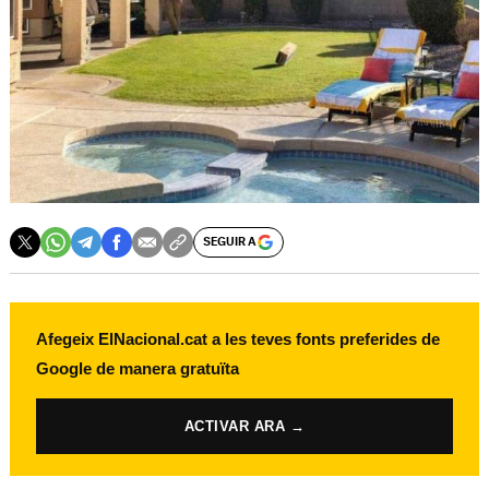
SEGUIR A
Afegeix ElNacional.cat a les teves fonts preferides de
Google de manera gratuïta
ACTIVAR ARA →