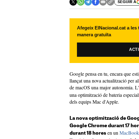
SEGUIR A
Afegeix ElNacional.cat a les
manera gratuïta
ACT
Google pensa en tu, encara que est
llançat una nova actualització per a
de macOS una major autonomia. L'
una optimització de bateria especi
dels equips Mac d'Apple.
La nova optimització de Goog
Google Chrome durant 17 hor
en un
MacBook
durant 18 hores