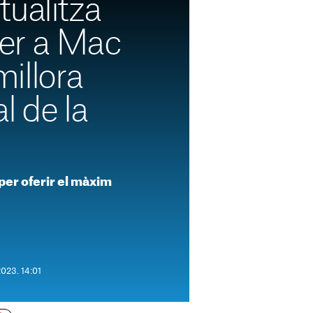
tualitza
er a Mac
illora
l de la
per oferir el màxim
2023. 14:01