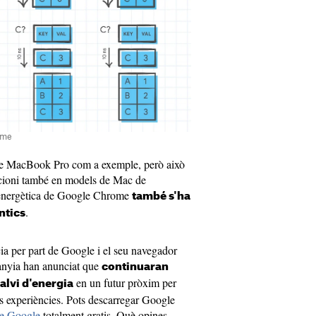
ome
 de MacBook Pro com a exemple, però això
uncioni també en models de Mac de
a energètica de Google Chrome
també s'ha
.
ntics
ia per part de Google i el seu navegador
nyia han anunciat que
continuaran
en un futur pròxim per
alvi d'energia
les experiències. Pots descarregar Google
 de Google
totalment gratis. Què opines