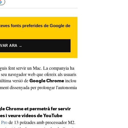
 teves fonts preferides de Google de
IVAR ARA →
iguis fent servir un Mac. La companyia ha
l seu navegador web que ofereix als usuaris
última versió de
inclou
Google Chrome
alment dissenyada per prolongar l'autonomia
le Chrome et permetrà fer servir
es i veure vídeos de YouTube
 Pro
de 13 polzades amb processador M2.