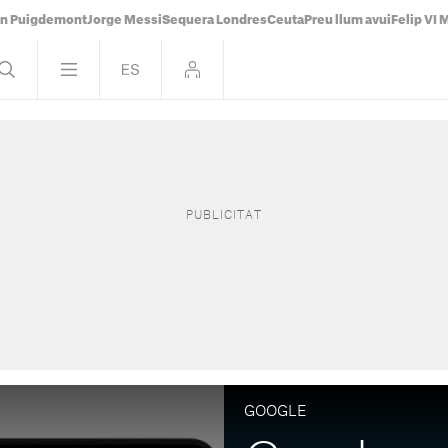
án Puigdemont
Jorge Messi
Sequera Londres
Ceuta
Preu llum avui
Felip VI 
GOOGLE