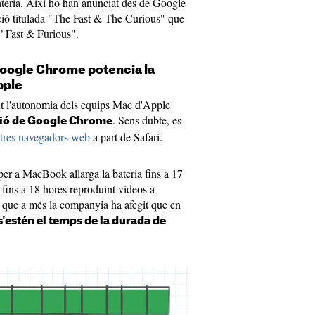
ateria. Així ho han anunciat des de Google
ió titulada "The Fast & The Curious" que
s "Fast & Furious".
Google Chrome potencia la
pple
 l'autonomia dels equips Mac d'Apple
. Sens dubte, es
ció de Google Chrome
altres navegadors web
a part de Safari.
r a MacBook allarga la bateria fins a 17
 fins a 18 hores reproduint vídeos a
 que a més la companyia ha afegit que en
s'estén el temps de la durada de