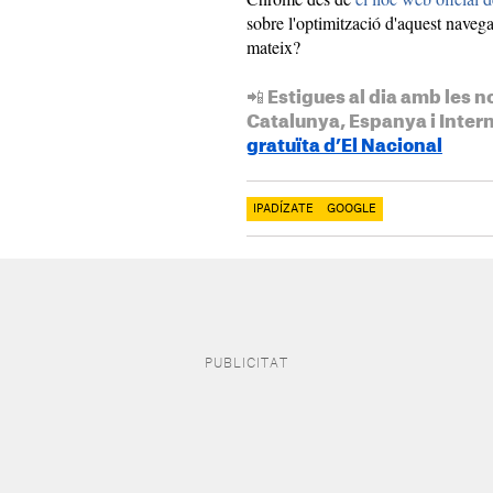
sobre l'optimització d'aquest naveg
mateix?
📲 Estigues al dia amb les n
Catalunya, Espanya i Inter
gratuïta d’El Nacional
IPADÍZATE
GOOGLE