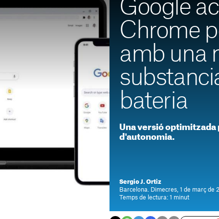
Google ac
Chrome p
amb una m
substancia
bateria
Una versió optimitzada 
d'autonomia.
Sergio J. Ortiz
Barcelona. Dimecres, 1 de març de 
Temps de lectura: 1 minut