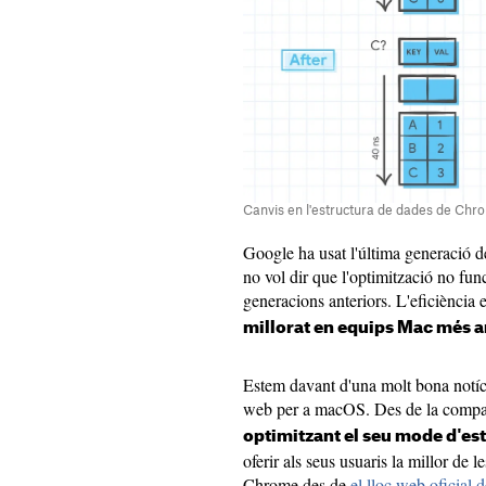
Canvis en l'estructura de dades de Chr
Google ha usat l'última generació
no vol dir que l'optimització no f
generacions anteriors. L'eficiènci
millorat en equips Mac més a
Estem davant d'una molt bona notíc
web per a macOS. Des de la compa
optimitzant el seu mode d'est
oferir als seus usuaris la millor de 
Chrome des de
el lloc web oficial